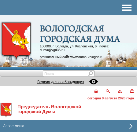
Комитеты
График приема
Контакты
Депутатские объединения
160000, г. Вологда, ул. Козленская, 6 | почта:
duma@vgd35.ru
официальный сайт
www.duma-vologda.ru
Версия для слабовидящих
сегодня 8 августа 2026 года
Председатель Вологодской
городской Думы
Левое меню