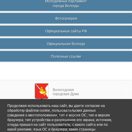
Молодежный парламент
города Вологды
Фотогалерея
Официальные сайты РФ
Официальная Вологда
Полезные ссылки
Вологодская
городская Дума
Продолжая использовать наш сайт, вы даете согласие на
Главная
обработку файлов cookie, пользовательских данных
Общие сведения
(сведения о местоположении; тип и версия ОС; тип и версия
браузера; тип устройства и разрешение его экрана; источник,
Депутаты
откуда пришел на сайт пользователь; с какого сайта или по
Комитеты
какой рекламе; язык ОС и браузера; какие страницы
График приема