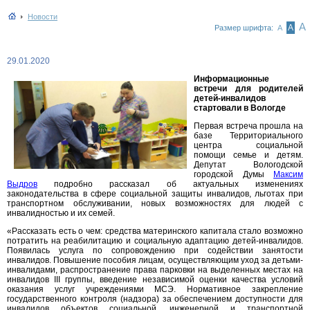
Новости
А
А
Размер шрифта:
А
29.01.2020
Информационные
встречи для родителей
детей-инвалидов
стартовали в Вологде
Первая встреча прошла на
базе Территориального
центра социальной
помощи семье и детям.
Депутат Вологодской
городской Думы
Максим
Выдров
подробно рассказал об актуальных изменениях
законодательства в сфере социальной защиты инвалидов, льготах при
транспортном обслуживании, новых возможностях для людей с
инвалидностью и их семей.
«Рассказать есть о чем: средства материнского капитала стало возможно
потратить на реабилитацию и социальную адаптацию детей-инвалидов.
Появилась услуга по сопровождению при содействии занятости
инвалидов. Повышение пособия лицам, осуществляющим уход за детьми-
инвалидами, распространение права парковки на выделенных местах на
инвалидов III группы, введение независимой оценки качества условий
оказания услуг учреждениями МСЭ. Нормативное закрепление
государственного контроля (надзора) за обеспечением доступности для
инвалидов объектов социальной, инженерной и транспортной