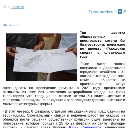
Новости
А
А
Размер шрифта:
А
04.02.2020
Три десятка
общественных
пространств хотели бы
благоустроить вологжане
по проекту «Городская
среда» в следующем
году
Такое число заявок
поступило в Департамент
городского хозяйства к 31
января. Свое видение того,
какие общественные
пространства могут
претендовать на проведение ремонта в 2021 году, представили
активисты из всех без исключения микрорайонов города. На своих
территориях уже традиционно жители хотели бы видеть детские и
спортивные площадки, пешеходные и велосипедные дорожки, цветники и
малые архитектурные формы.
«В этот четверг, 6 февраля, стартуют обсуждения этих предложений на
территориях. Окончательный список и перечень работ по каждому из
объектов после решения общественной комиссии будут вынесены на
голосование, которое пройдет с 25 по 27 февраля на сайте «Вологда-
Портал», - отметил Глава Вологды
Юрий Сапожников
, курирующий