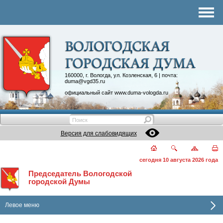
Комитеты
График приема
Контакты
Депутатские объединения
160000, г. Вологда, ул. Козленская, 6 | почта:
duma@vgd35.ru
официальный сайт
www.duma-vologda.ru
Версия для слабовидящих
сегодня 10 августа 2026 года
Председатель Вологодской
городской Думы
Левое меню