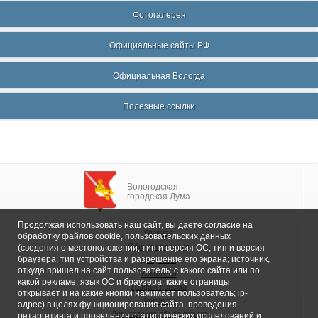
Фотогалерея
Официальные сайты РФ
Официальная Вологда
Полезные ссылки
Вологодская
городская Дума
Продолжая использовать наш сайт, вы даете согласие на
Главная
обработку файлов cookie, пользовательских данных
Общие сведения
(сведения о местоположении; тип и версия ОС; тип и версия
браузера; тип устройства и разрешение его экрана; источник,
Депутаты
откуда пришел на сайт пользователь; с какого сайта или по
Комитеты
какой рекламе; язык ОС и браузера; какие страницы
График приема
открывает и на какие кнопки нажимает пользователь; ip-
Контакты
адрес) в целях функционирования сайта, проведения
Депутатские объединения
ретаргетинга и проведения статистических исследований и