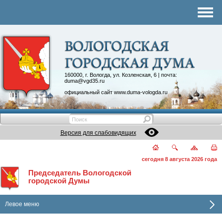
Комитеты
График приема
Контакты
Депутатские объединения
160000, г. Вологда, ул. Козленская, 6 | почта:
duma@vgd35.ru
официальный сайт
www.duma-vologda.ru
Версия для слабовидящих
сегодня 8 августа 2026 года
Председатель Вологодской
городской Думы
Левое меню