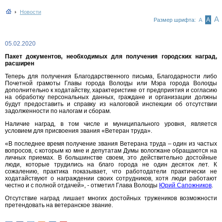
Новости
А
А
Размер шрифта:
А
05.02.2020
Пакет документов, необходимых для получения городских наград,
расширен
Теперь для получения Благодарственного письма, Благодарности либо
Почетной грамоты Главы города Вологды или Мэра города Вологды
дополнительно к ходатайству, характеристике от предприятия и согласию
на обработку персональных данных, граждане и организации должны
будут предоставить и справку из налоговой инспекции об отсутствии
задолженности по налогам и сборам.
Наличие наград, в том числе и муниципального уровня, является
условием для присвоения звания «Ветеран труда».
«В последнее время получение звания Ветерана труда – один из частых
вопросов, с которым ко мне и депутатам Думы вологжане обращаются на
личных приемах. В большинстве своем, это действительно достойные
люди, которые трудились на благо города не один десяток лет. К
сожалению, практика показывает, что работодатели практически не
ходатайствуют о награждении своих сотрудников, хотя люди работают
честно и с полной отдачей», - отметил Глава Вологды
Юрий Сапожников
.
Отсутствие наград лишает многих достойных тружеников возможности
претендовать на ветеранское звание.