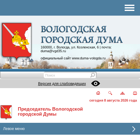
Комитеты
График приема
Контакты
Депутатские объединения
160000, г. Вологда, ул. Козленская, 6 | почта:
duma@vgd35.ru
официальный сайт
www.duma-vologda.ru
Версия для слабовидящих
сегодня 8 августа 2026 года
Председатель Вологодской
городской Думы
Левое меню