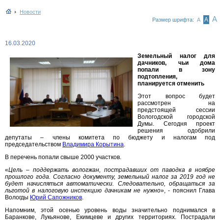
Новости
А
А
Размер шрифта:
А
16.03.2020
Земельный налог для
дачников, чьи дома
попали в зону
подтопления,
планируется отменить
Этот вопрос будет
рассмотрен на
предстоящей сессии
Вологодской городской
Думы. Сегодня проект
решения одобрили
депутаты – члены комитета по бюджету и налогам под
председательством
Владимира Корытина
.
В перечень попали свыше 2000 участков.
«
Цель – поддержать вологжан, пострадавших от паводка в ноябре
прошлого года. Согласно документу, земельный налог за 2019 год не
будет начисляться автоматически. Следовательно, обращаться за
льготой в налоговую инспекцию дачникам не нужно
», - пояснил Глава
Вологды
Юрий Сапожников
.
Напомним, этой осенью уровень воды значительно поднимался в
Баранкове, Лукьянове, Екимцеве и других территориях. Пострадали