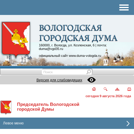
Комитеты
График приема
Контакты
Депутатские объединения
160000, г. Вологда, ул. Козленская, 6 | почта:
duma@vgd35.ru
официальный сайт
www.duma-vologda.ru
Версия для слабовидящих
сегодня 9 августа 2026 года
Председатель Вологодской
городской Думы
Левое меню