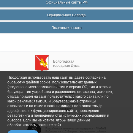
Официальные сайты РФ
Официальная Вологда
Полезные ссылки
Вологодская
городская Дума
Продолжая использовать наш сайт, вы даете согласие на
Главная
обработку файлов cookie, пользовательских данных
Общие сведения
(сведения о местоположении; тип и версия ОС; тип и версия
браузера; тип устройства и разрешение его экрана; источник,
Депутаты
откуда пришел на сайт пользователь; с какого сайта или по
Комитеты
какой рекламе; язык ОС и браузера; какие страницы
График приема
открывает и на какие кнопки нажимает пользователь; ip-
Контакты
адрес) в целях функционирования сайта, проведения
Депутатские объединения
ретаргетинга и проведения статистических исследований и
обзоров. Если вы не хотите, чтобы ваши данные
обрабатывались, покиньте сайт
Разработка и техническая поддержка -
AKATAN
Работает на «
1С-Битрикс: Управление сайтом
»