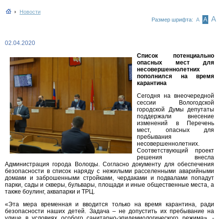
Новости
А
А
Размер шрифта:
А
02.04.2020
Список потенциально
опасных мест для
несовершеннолетних
пополнился на время
карантина
Сегодня на внеочередной
сессии Вологодской
городской Думы депутаты
поддержали внесение
изменений в Перечень
мест, опасных для
пребывания
несовершеннолетних.
Соответствующий проект
решения внесла
Администрация города Вологды. Согласно документу для обеспечения
безопасности в список наряду с нежилыми расселенными аварийными
домами и заброшенными стройками, чердаками и подвалами попадут
парки, сады и скверы, бульвары, площади и иные общественные места, а
также боулинг, аквапарки и ТРЦ.
«Эта мера временная и вводится только на время карантина, ради
безопасности наших детей. Задача – не допустить их пребывание на
улице в условиях особого санитарно-эпидемиологического режима», -