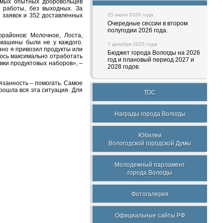
мых опытных добровольцев
о работы, без выходных. За
 заявок и 352 доставленных
25 июня 2026 года
Очередные сессии в втором
полугодии 2026 года.
районов: Молочное, Лоста,
 машины были не у каждого.
7 декабря 2025 года
енно я привозил продукты или
Бюджет города Вологды на 2026
аюсь максимально отработать
год и плановый период 2027 и
авки продуктовых наборов», –
2028 годов.
бязанность – помогать. Самое
рошла вся эта ситуация. Для
ТОС
Награды города Вологды
Юбилеи
Вологодской городской Думы
Молодежный парламент
города Вологды
Фотогалерея
Официальные сайты РФ