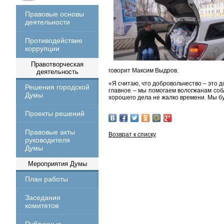
Правовые основы
деятельности
Противодействие
коррупции
Правотворческая
говорит Максим Выдров.
деятельность
«Я считаю, что добровольчество – это 
Решения городской
главное – мы помогаем вологжанам соб
Думы
хорошего дела не жалко времени. Мы бу
Проекты решений
Правовые акты
Возврат к списку
руководителя
Думы
Мероприятия Думы
План работы
Заседания
комитетов