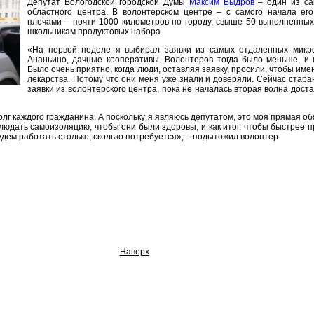
Депутат Вологодской городской Думы
Максим Выдров
– один из са
областного центра. В волонтерском центре – с самого начала ег
плечами – почти 1000 километров по городу, свыше 50 выполненных
школьникам продуктовых набора.
«На первой неделе я выбирал заявки из самых отдаленных микро
Ананьино, дачные кооперативы. Волонтеров тогда было меньше, и
Было очень приятно, когда люди, оставляя заявку, просили, чтобы им
лекарства. Потому что они меня уже знали и доверяли. Сейчас стар
заявки из волонтерского центра, пока не началась вторая волна дост
долг каждого гражданина. А поскольку я являюсь депутатом, это моя прямая о
людать самоизоляцию, чтобы они были здоровы, и как итог, чтобы быстрее п
дем работать столько, сколько потребуется», – подытожил волонтер.
Наверх