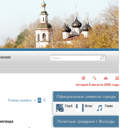
нения
сегодня 8 августа 2026 года
Официальные символы города
А
А
Размер шрифта:
А
Герб
Флаг
Гимн
Почетные граждане г. Вологды
 награда