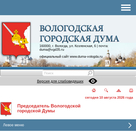
Комитеты
График приема
Контакты
Депутатские объединения
160000, г. Вологда, ул. Козленская, 6 | почта:
duma@vgd35.ru
официальный сайт
www.duma-vologda.ru
Версия для слабовидящих
сегодня 10 августа 2026 года
Председатель Вологодской
городской Думы
Левое меню