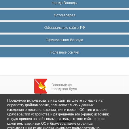
города Вологды
Фотогалерея
Официальные сайты РФ
Официальная Вологда
Полезные ссылки
Вологодская
городская Дума
Продолжая использовать наш сайт, вы даете согласие на
Главная
обработку файлов cookie, пользовательских данных
Общие сведения
(сведения о местоположении; тип и версия ОС; тип и версия
браузера; тип устройства и разрешение его экрана; источник,
Депутаты
откуда пришел на сайт пользователь; с какого сайта или по
Комитеты
какой рекламе; язык ОС и браузера; какие страницы
График приема
открывает и на какие кнопки нажимает пользователь; ip-