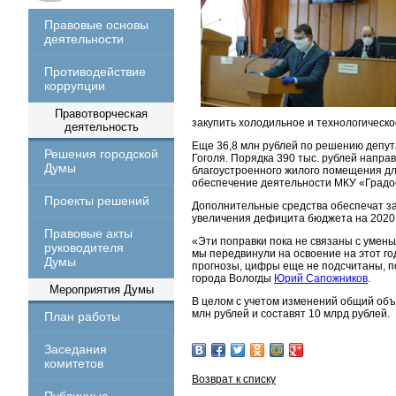
Правовые основы
деятельности
Противодействие
коррупции
Правотворческая
закупить холодильное и технологическ
деятельность
Еще 36,8 млн рублей по решению депута
Решения городской
Гоголя. Порядка 390 тыс. рублей направ
Думы
благоустроенного жилого помещения д
обеспечение деятельности МКУ «Градо
Проекты решений
Дополнительные средства обеспечат за
увеличения дефицита бюджета на 2020 г
Правовые акты
«Эти поправки пока не связаны с умень
руководителя
мы передвинули на освоение на этот го
Думы
прогнозы, цифры еще не подсчитаны, п
города Вологды
Юрий Сапожников
.
Мероприятия Думы
В целом с учетом изменений общий объе
млн рублей и составят 10 млрд рублей.
План работы
Заседания
комитетов
Возврат к списку