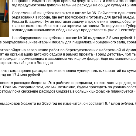
Поправки в бюджет сегодня приняли депутаты на 7-й сессии Вологодс
год предусмотрены дополнительные расходы на общую сумму 41,9 млн
Современный пищеблок появится в школе № 36. Сейчас это единстве
образования в городе, где нет возможности готовить для детей обеды
России Владимир Путин поставил задачу в трехлетний период обеспе
классов всех школ бесплатным горячим питанием. По поручению Губе
вологодским школьникам обеды начнут предоставлять уже с 1 сентября
На оборудование пищеблока в школе № 36 выделили 3,8 млн рублей. Н
ое оборудование, инвентарь и мебель для пищеблока и обеденного зала, со
тов пойдут на завершение работ по берегоукреплению набережной VI Армии 
ят на организацию детского отдыха в рамках проекта «Город детства», 450 т
ля граждан, проживающих в аварийном жилищном фонде. Еще полмиллиона р
строительный центр Вологды».
 счет сокращения расходов по исполнению муниципальных гарантий на сумму
од на 17,4 млн рублей.
шением расходов бюджета. Это рабочие передвижки, то есть часть средств, з
д. Пока мы говорим о том, что мы, возможно, будем проседать по уровню собс
оэтому пока снижение расходов бюджета в больших цифрах не планируется»,
м доходов бюджета на 2020 год не изменится, он составит 9,7 млрд рублей. 