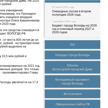
кой городской Думы. На 2020
 рублей.
25 июня 2026 года
нное учреждения
Очередные сессии в втором
. Напомним, что Президент
полугодии 2026 года.
чить учащихся младших
рнатора Олега Кувшинникова
7 декабря 2025 года
 2020 года.
Бюджет города Вологды на 2026
год и плановый период 2027 и
а эти средства планируется
2028 годов.
общает ВОЛОГДА.РФ.
- от моста 800-летия до ул.
ыс. рублей - на приобретение
ТОС
ублей выделено на
Награды города Вологды
 24,5 млн рублей и
Юбилеи
апланированных на 2021 год,
твенных доходов. Это только
Вологодской городской Думы
 - прокомментировал Глава
Молодежный парламент
Расходы увеличатся на 17,4
города Вологды
Фотогалерея
Официальные сайты РФ