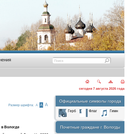
нения
сегодня 7 августа 2026 года
Официальные символы города
А
А
Размер шрифта:
А
Герб
Флаг
Гимн
Почетные граждане г. Вологды
 в Вологде