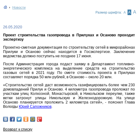
Новости
А
А
Размер шрифта:
А
26.05.2020
Проект строительства газопровода в Прилуках и Осаново проходит
экспертизу
Проектно-сметная документация по строительству сетей в микрорайонах
Прилуки и Осаново сейчас находится в Госэкспертизе. Заключение
ведомства должно поступить не позднее 17 июня.
После Администрация города подаст заявку в Департамент топливно-
энергетического комплекса на выделение средств на строительство
газовых сетей в 2021 году. По смете стоимость проекта в Прилуках
составляет порядка 50 млн рублей, в Осаново – около 20 млн.
«Строительство сетей даст возможность газифицировать более чем 230
домовладений Прилук и Осаново. 4 километра газопровода проложат по
участкам улиц Колхозной, Монастырской, в Никольском переулке, также
ветки затронут улицы Никольскую и Железнодорожную. На улице
Осаново планируется проложить 2 километра сетей», - пояснил Глава
Вологды
Юрий Сапожников
.
Возврат к списку