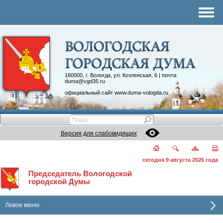
Комитеты
График приема
Контакты
Депутатские объединения
160000, г. Вологда, ул. Козленская, 6 | почта:
duma@vgd35.ru
официальный сайт
www.duma-vologda.ru
Версия для слабовидящих
сегодня 9 августа 2026 года
Председатель Вологодской
городской Думы
Левое меню