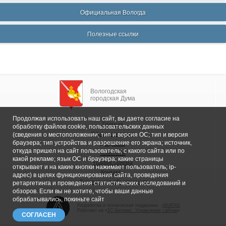
Официальная Вологда
Полезные ссылки
Вологодская
городская Дума
Продолжая использовать наш сайт, вы даете согласие на
Главная
обработку файлов cookie, пользовательских данных
Общие сведения
(сведения о местоположении; тип и версия ОС; тип и версия
браузера; тип устройства и разрешение его экрана; источник,
Депутаты
откуда пришел на сайт пользователь; с какого сайта или по
Комитеты
какой рекламе; язык ОС и браузера; какие страницы
График приема
открывает и на какие кнопки нажимает пользователь; ip-
Контакты
адрес) в целях функционирования сайта, проведения
Депутатские объединения
ретаргетинга и проведения статистических исследований и
обзоров. Если вы не хотите, чтобы ваши данные
обрабатывались, покиньте сайт
Разработка и техническая поддержка -
AKATAN
Работает на «
1С-Битрикс: Управление сайтом
»
СОГЛАСЕН