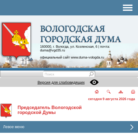
Комитеты
График приема
Контакты
Депутатские объединения
160000, г. Вологда, ул. Козленская, 6 | почта:
duma@vgd35.ru
официальный сайт
www.duma-vologda.ru
Версия для слабовидящих
сегодня 9 августа 2026 года
Председатель Вологодской
городской Думы
Левое меню