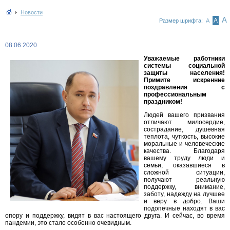
Новости
А
А
Размер шрифта:
А
08.06.2020
Уважаемые работники
системы социальной
защиты населения!
Примите искренние
поздравления с
профессиональным
праздником!
Людей вашего призвания
отличают милосердие,
сострадание, душевная
теплота, чуткость, высокие
моральные и человеческие
качества. Благодаря
вашему труду люди и
семьи, оказавшиеся в
сложной ситуации,
получают реальную
поддержку, внимание,
заботу, надежду на лучшее
и веру в добро. Ваши
подопечные находят в вас
опору и поддержку, видят в вас настоящего друга. И сейчас, во время
пандемии, это стало особенно очевидным.