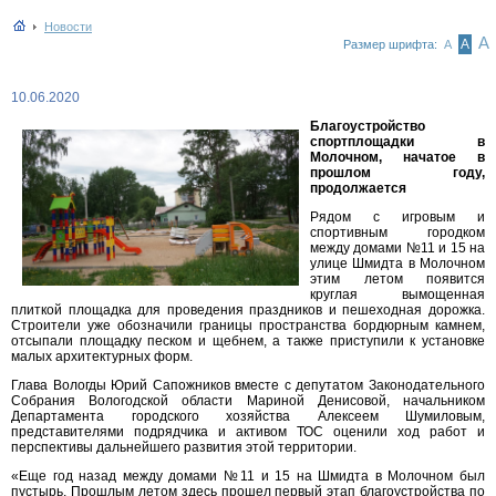
Новости
А
А
Размер шрифта:
А
10.06.2020
Благоустройство
спортплощадки в
Молочном, начатое в
прошлом году,
продолжается
Рядом с игровым и
спортивным городком
между домами №11 и 15 на
улице Шмидта в Молочном
этим летом появится
круглая вымощенная
плиткой площадка для проведения праздников и пешеходная дорожка.
Строители уже обозначили границы пространства бордюрным камнем,
отсыпали площадку песком и щебнем, а также приступили к установке
малых архитектурных форм.
Глава Вологды Юрий Сапожников вместе с депутатом Законодательного
Собрания Вологодской области Мариной Денисовой, начальником
Департамента городского хозяйства Алексеем Шумиловым,
представителями подрядчика и активом ТОС оценили ход работ и
перспективы дальнейшего развития этой территории.
«Еще год назад между домами №11 и 15 на Шмидта в Молочном был
пустырь. Прошлым летом здесь прошел первый этап благоустройства по