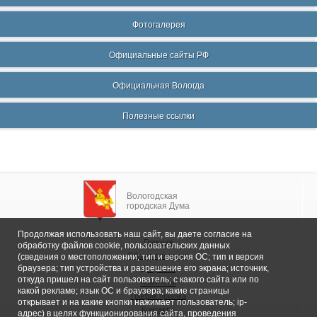
Фотогалерея
Официальные сайты РФ
Официальная Вологда
Полезные ссылки
Вологодская
городская Дума
Продолжая использовать наш сайт, вы даете согласие на
Главная
обработку файлов cookie, пользовательских данных
Общие сведения
(сведения о местоположении; тип и версия ОС; тип и версия
браузера; тип устройства и разрешение его экрана; источник,
Депутаты
откуда пришел на сайт пользователь; с какого сайта или по
Комитеты
какой рекламе; язык ОС и браузера; какие страницы
График приема
открывает и на какие кнопки нажимает пользователь; ip-
Контакты
адрес) в целях функционирования сайта, проведения