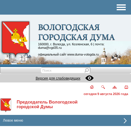
Комитеты
График приема
Контакты
Депутатские объединения
160000, г. Вологда, ул. Козленская, 6 | почта:
duma@vgd35.ru
официальный сайт
www.duma-vologda.ru
Версия для слабовидящих
сегодня 9 августа 2026 года
Председатель Вологодской
городской Думы
Левое меню