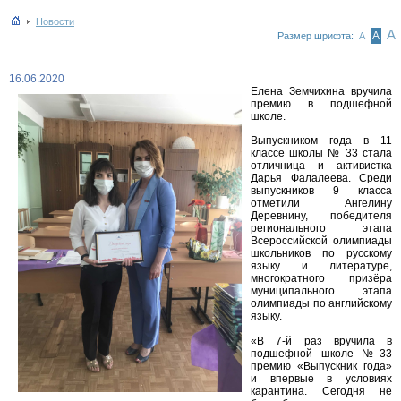
Новости
А
А
Размер шрифта:
А
16.06.2020
Елена Земчихина вручила
премию в подшефной
школе.
Выпускником года в 11
классе школы № 33 стала
отличница и активистка
Дарья Фалалеева. Среди
выпускников 9 класса
отметили Ангелину
Деревнину, победителя
регионального этапа
Всероссийской олимпиады
школьников по русскому
языку и литературе,
многократного призёра
муниципального этапа
олимпиады по английскому
языку.
«В 7-й раз вручила в
подшефной школе №33
премию «Выпускник года»
и впервые в условиях
карантина. Сегодня не