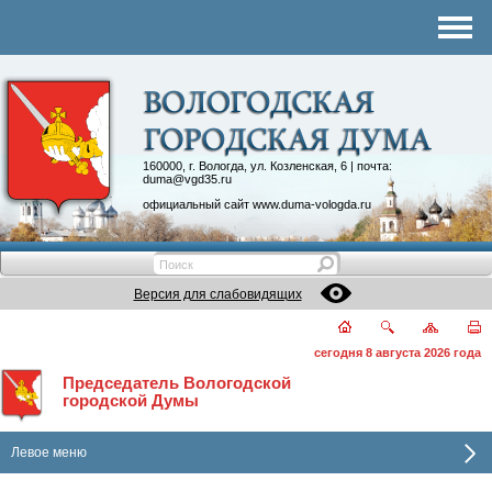
Комитеты
График приема
Контакты
Депутатские объединения
160000, г. Вологда, ул. Козленская, 6 | почта:
duma@vgd35.ru
официальный сайт
www.duma-vologda.ru
Версия для слабовидящих
сегодня 8 августа 2026 года
Председатель Вологодской
городской Думы
Левое меню