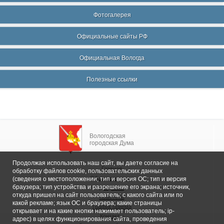
Фотогалерея
Официальные сайты РФ
Официальная Вологда
Полезные ссылки
Вологодская
городская Дума
Продолжая использовать наш сайт, вы даете согласие на
Главная
обработку файлов cookie, пользовательских данных
Общие сведения
(сведения о местоположении; тип и версия ОС; тип и версия
браузера; тип устройства и разрешение его экрана; источник,
Депутаты
откуда пришел на сайт пользователь; с какого сайта или по
Комитеты
какой рекламе; язык ОС и браузера; какие страницы
График приема
открывает и на какие кнопки нажимает пользователь; ip-
Контакты
адрес) в целях функционирования сайта, проведения