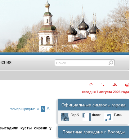
нения
сегодня 7 августа 2026 года
Официальные символы города
А
А
Размер шрифта:
А
Герб
Флаг
Гимн
высадили кусты сирени у
Почетные граждане г. Вологды