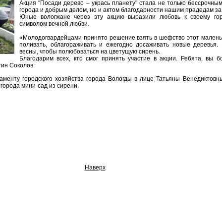
Акция "Посади дерево – укрась планету" стала не только бессрочны
города и добрым делом, но и актом благодарности нашим прадедам за
Юные вологжане через эту акцию выразили любовь к своему гор
символом вечной любви.
«Молодогвардейцами принято решение взять в шефство этот маленьки
поливать, облагораживать и ежегодно досаживать новые деревья
весны, чтобы полюбоваться на цветущую сирень.
Благодарим всех, кто смог принять участие в акции. Ребята, вы
тин Соколов.
аменту городского хозяйства города Вологды в лице Татьяны Венедиктовн
 города мини-сад из сирени.
Наверх