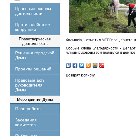
Правовые основы
деятельности
Противодействие
коррупции
Правотворческая
больше!», - отметил МГЕРовец Констан
деятельность
Особые слова благодарности - Департ
чутким руководством появился в центре
Решения городской
Думы
Проекты решений
Возврат к списку
Правовые акты
руководителя
Думы
Мероприятия Думы
План работы
Заседания
комитетов