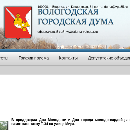
160000, г. Вологда, ул. Козленская, 6 | почта:
duma@vgd35.ru
официальный сайт
www.duma-vologda.ru
теты
График приема
Контакты
Депутатские объеди
В преддверии Дня Молодежи и Дня города молодогвардейцы 
памятника танку Т-34 на улице Мира.