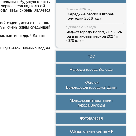
м вкладом в будущую красоту
 мирное небо над головой.
25 июня 2026 года
оду, ведь сирень является
Очередные сессии в втором
полугодии 2026 года.
й садик: ухаживать за ним,
. Мы очень ждём следующей
7 декабря 2025 года
Бюджет города Вологды на 2026
 большие молодцы! Дальше –
год и плановый период 2027 и
2028 годов.
ы Пугачевой. Именно под ее
ТОС
Награды города Вологды
Юбилеи
Вологодской городской Думы
Молодежный парламент
города Вологды
Фотогалерея
Официальные сайты РФ