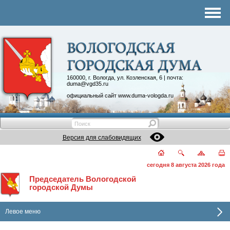
Комитеты
График приема
Контакты
Депутатские объединения
160000, г. Вологда, ул. Козленская, 6 | почта:
duma@vgd35.ru
официальный сайт
www.duma-vologda.ru
Версия для слабовидящих
сегодня 8 августа 2026 года
Председатель Вологодской
городской Думы
Левое меню