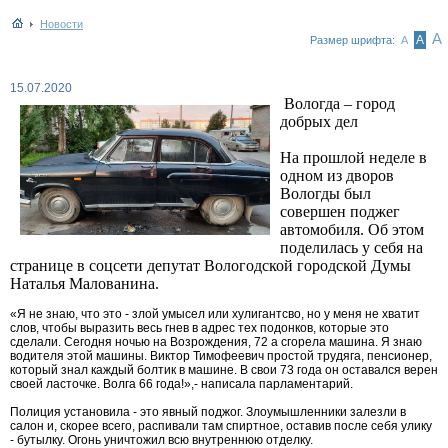
Новости
А
А
Размер шрифта:
А
15.07.2020
Вологда – город
добрых дел
На прошлой неделе в
одном из дворов
Вологды был
совершен поджег
автомобиля. Об этом
поделилась у себя на
странице в соцсети депутат Вологодской городской Думы
Наталья Малованина.
«Я не знаю, что это - злой умысел или хулигантсво, но у меня не хватит
слов, чтобы выразить весь гнев в адрес тех подонков, которые это
сделали. Сегодня ночью на Возрождения, 72 а сгорела машина. Я знаю
водителя этой машины. Виктор Тимофеевич простой трудяга, пенсионер,
который знал каждый болтик в машине. В свои 73 года он оставался верен
своей ласточке. Волга 66 года!»,- написала парламентарий.
Полиция установила - это явный поджог. Злоумышленники залезли в
салон и, скорее всего, распивали там спиртное, оставив после себя улику
- бутылку. Огонь уничтожил всю внутреннюю отделку.