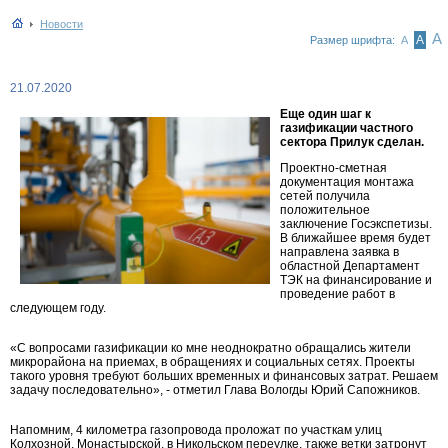
Новости
А
А
Размер шрифта:
А
21.07.2020
Еще один шаг к
газификации частного
сектора Прилук сделан.
Проектно-сметная
документация монтажа
сетей получила
положительное
заключение Госэкспетизы.
В ближайшее время будет
направлена заявка в
областной Департамент
ТЭК на финансирование и
проведение работ в
следующем году.
«С вопросами газификации ко мне неоднократно обращались жители
микрорайона на приемах, в обращениях и социальных сетях. Проекты
такого уровня требуют больших временных и финансовых затрат. Решаем
задачу последовательно», - отметил Глава Вологды Юрий Сапожников.
Напомним, 4 километра газопровода проложат по участкам улиц
Колхозной, Монастырской, в Никольском переулке, также ветки затронут