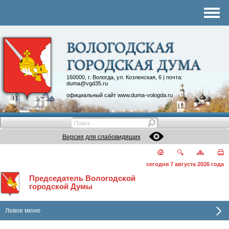
Комитеты
График приема
Контакты
Депутатские объединения
160000, г. Вологда, ул. Козленская, 6 | почта:
duma@vgd35.ru
официальный сайт
www.duma-vologda.ru
Версия для слабовидящих
сегодня 7 августа 2026 года
Председатель Вологодской
городской Думы
Левое меню