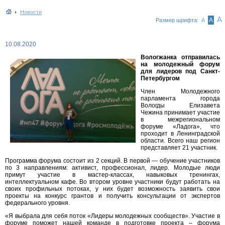
Новости
А
А
Размер шрифта:
А
10.08.2020
Вологжанка отправилась
на молодежный форум
для лидеров под Санкт-
Петербургом
Член Молодежного
парламента города
Вологды Елизавета
Чежина принимает участие
в межрегиональном
форуме «Ладога», что
проходит в Ленинградской
области. Всего наш регион
представляет 21 участник.
Программа форума состоит из 2 секций. В первой — обучение участников
по 3 направлениям: активист, профессионал, лидер. Молодые люди
примут участие в мастер-классах, навыковых тренингах,
интеллектуальном кафе. Во втором уровне участники будут работать на
своих профильных потоках, у них будет возможность заявить свои
проекты на конкурс грантов и получить консультации от экспертов
федерального уровня.
«Я выбрала для себя поток «Лидеры молодежных сообществ». Участие в
форуме поможет нашей команде в подготовке проекта – форума