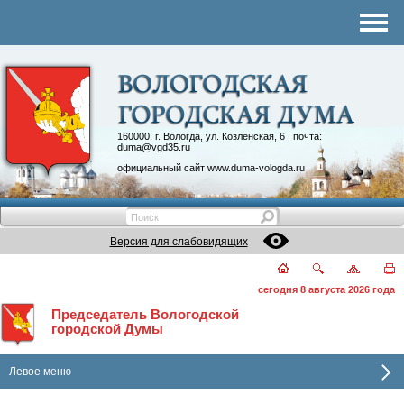
Комитеты
График приема
Контакты
Депутатские объединения
160000, г. Вологда, ул. Козленская, 6 | почта:
duma@vgd35.ru
официальный сайт
www.duma-vologda.ru
Версия для слабовидящих
сегодня 8 августа 2026 года
Председатель Вологодской
городской Думы
Левое меню