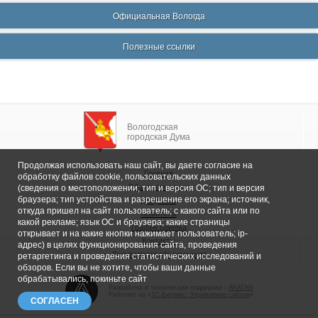
Официальная Вологда
Полезные ссылки
Вологодская
городская Дума
Продолжая использовать наш сайт, вы даете согласие на
Главная
обработку файлов cookie, пользовательских данных
Общие сведения
(сведения о местоположении; тип и версия ОС; тип и версия
браузера; тип устройства и разрешение его экрана; источник,
Депутаты
откуда пришел на сайт пользователь; с какого сайта или по
Комитеты
какой рекламе; язык ОС и браузера; какие страницы
График приема
открывает и на какие кнопки нажимает пользователь; ip-
Контакты
адрес) в целях функционирования сайта, проведения
Депутатские объединения
ретаргетинга и проведения статистических исследований и
обзоров. Если вы не хотите, чтобы ваши данные
обрабатывались, покиньте сайт
Разработка и техническая поддержка -
AKATAN
Работает на «
1С-Битрикс: Управление сайтом
»
СОГЛАСЕН