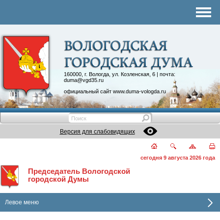
Комитеты
График приема
Контакты
Депутатские объединения
160000, г. Вологда, ул. Козленская, 6 | почта:
duma@vgd35.ru
официальный сайт
www.duma-vologda.ru
Версия для слабовидящих
сегодня 9 августа 2026 года
Председатель Вологодской
городской Думы
Левое меню