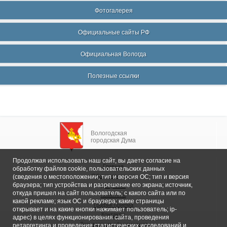
Фотогалерея
Официальные сайты РФ
Официальная Вологда
Полезные ссылки
Вологодская
городская Дума
Продолжая использовать наш сайт, вы даете согласие на
Главная
обработку файлов cookie, пользовательских данных
Общие сведения
(сведения о местоположении; тип и версия ОС; тип и версия
браузера; тип устройства и разрешение его экрана; источник,
Депутаты
откуда пришел на сайт пользователь; с какого сайта или по
Комитеты
какой рекламе; язык ОС и браузера; какие страницы
График приема
открывает и на какие кнопки нажимает пользователь; ip-
Контакты
адрес) в целях функционирования сайта, проведения
Депутатские объединения
ретаргетинга и проведения статистических исследований и