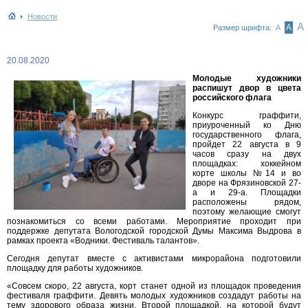
Новости
А
А
Размер шрифта:
А
20.08.2020
Молодые художники
распишут двор в цвета
российского флага
Конкурс граффити,
приуроченный ко Дню
государственного флага,
пройдет 22 августа в 9
часов сразу на двух
площадках: хоккейном
корте школы №14 и во
дворе на Фрязиновской 27-
а и 29-а. Площадки
расположены рядом,
поэтому желающие смогут
познакомиться со всеми работами. Мероприятие проходит при
поддержке депутата Вологодской городской Думы Максима Выдрова в
рамках проекта «Водники. Фестиваль талантов».
Сегодня депутат вместе с активистами микрорайона подготовили
площадку для работы художников.
«Совсем скоро, 22 августа, корт станет одной из площадок проведения
фестиваля граффити. Девять молодых художников создадут работы на
тему здорового образа жизни. Второй площадкой, на которой будут