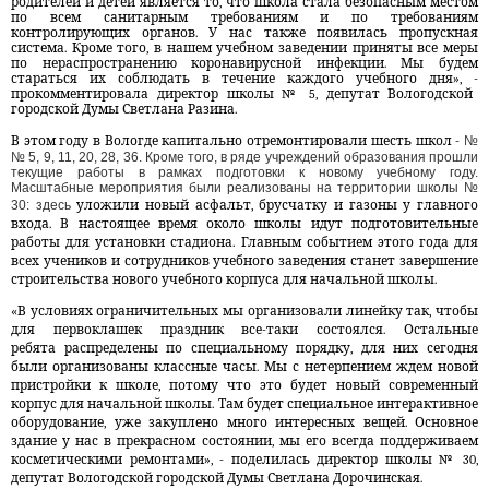
родителей и детей является то, что школа стала безопасным местом
по всем санитарным требованиям и по требованиям
контролирующих органов. У нас также появилась пропускная
система. Кроме того, в нашем учебном заведении приняты все меры
по нераспространению коронавирусной инфекции. Мы будем
стараться их соблюдать в течение каждого учебного дня», -
прокомментировала директор школы № 5, депутат Вологодской
городской Думы Светлана Разина.
В этом году в Вологде капитально отремонтировали шесть школ -
№
№ 5, 9, 11, 20, 28, 36. Кроме того, в ряде учреждений образования прошли
текущие работы в рамках подготовки к новому учебному году.
Масштабные мероприятия были реализованы на территории школы №
30: здесь
уложили новый асфальт, брусчатку и газоны у главного
входа. В настоящее время около школы идут подготовительные
работы для установки стадиона. Главным событием этого года для
всех учеников и сотрудников учебного заведения станет завершение
строительства нового учебного корпуса для начальной школы.
«В условиях ограничительных мы организовали линейку так, чтобы
для первоклашек праздник все-таки состоялся. Остальные
ребята распределены по специальному порядку, для них сегодня
были организованы классные часы. Мы с нетерпением ждем новой
пристройки к школе, потому что это будет новый современный
корпус для начальной школы. Там будет специальное интерактивное
оборудование, уже закуплено много интересных вещей. Основное
здание у нас в прекрасном состоянии, мы его всегда поддерживаем
косметическими ремонтами», -
поделилась директор школы № 30,
депутат Вологодской городской Думы Светлана Дорочинская.