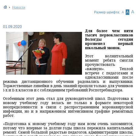
Новости
А
А
Размер шрифта:
А
01.09.2020
Для более чем пяти
тысяч первоклассников
Вологды сегодня
прозвенел первый
школьный звонок.
Этот волнительный
момент ребята смогли
прочувствовать
«вживую». Теплой
встрече с педагогами и
одноклассниками после
режима дистанционного обучения радовались и выпускники.
Торжественные линейки в день знаний прошли только для учеников
1-х и 11-х классов и с соблюдением требований Роспотребнадзора.
Особенным этот день стал для руководителей школ. Подготовка к
новому учебному году велась не только в формате некоторой
неопределенности в связи с распространением коронавирусной
инфекции, но и в напряженном интенсивном графике ремонтных
работ.
«Подготовка к новому учебному году нам всем очень запомнится,
потому что впервые за долгие годы школа пережила капитальный
ремонт. Самой большой радостью педагогов, администрации школы,