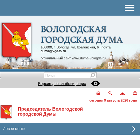
Комитеты
График приема
Контакты
Депутатские объединения
160000, г. Вологда, ул. Козленская, 6 | почта:
duma@vgd35.ru
официальный сайт
www.duma-vologda.ru
Версия для слабовидящих
сегодня 9 августа 2026 года
Председатель Вологодской
городской Думы
Левое меню