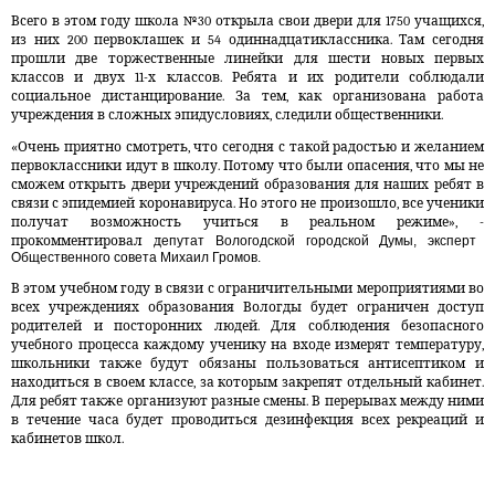
Всего в этом году школа №30 открыла свои двери для 1750 учащихся,
из них 200 первоклашек и 54 одиннадцатиклассника. Там сегодня
прошли две торжественные линейки для шести новых первых
классов и двух 11-х классов. Ребята и их родители соблюдали
социальное дистанцирование. За тем, как организована работа
учреждения в сложных эпидусловиях, следили общественники.
«Очень приятно смотреть, что сегодня с такой радостью и желанием
первоклассники идут в школу. Потому что были опасения, что мы не
сможем открыть двери учреждений образования для наших ребят в
связи с эпидемией коронавируса. Но этого не произошло, все ученики
получат возможность учиться в реальном режиме», -
прокомментировал д
епутат Вологодской городской Думы, эксперт
Общественного совета Михаил Громов.
В этом учебном году в связи с ограничительными мероприятиями во
всех учреждениях образования Вологды будет ограничен доступ
родителей и посторонних людей. Для соблюдения безопасного
учебного процесса каждому ученику на входе измерят температуру,
школьники также будут обязаны пользоваться антисептиком и
находиться в своем классе, за которым закрепят отдельный кабинет.
Для ребят также организуют разные смены. В перерывах между ними
в течение часа будет проводиться дезинфекция всех рекреаций и
кабинетов школ.