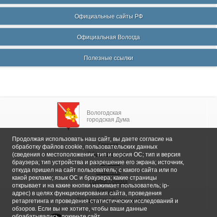
Официальные сайты РФ
Официальная Вологда
Полезные ссылки
Вологодская
городская Дума
Продолжая использовать наш сайт, вы даете согласие на
Главная
обработку файлов cookie, пользовательских данных
Общие сведения
(сведения о местоположении; тип и версия ОС; тип и версия
браузера; тип устройства и разрешение его экрана; источник,
Депутаты
откуда пришел на сайт пользователь; с какого сайта или по
Комитеты
какой рекламе; язык ОС и браузера; какие страницы
График приема
открывает и на какие кнопки нажимает пользователь; ip-
Контакты
адрес) в целях функционирования сайта, проведения
Депутатские объединения
ретаргетинга и проведения статистических исследований и
обзоров. Если вы не хотите, чтобы ваши данные
обрабатывались, покиньте сайт