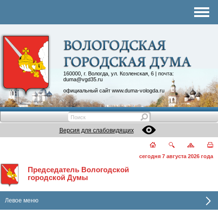
Комитеты
График приема
Контакты
Депутатские объединения
160000, г. Вологда, ул. Козленская, 6 | почта:
duma@vgd35.ru
официальный сайт
www.duma-vologda.ru
Версия для слабовидящих
сегодня 7 августа 2026 года
Председатель Вологодской
городской Думы
Левое меню