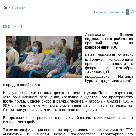
Новости
А
А
Размер шрифта:
А
03.09.2020
Активисты Прилук
подвели итоги работы за
прошлый год на
конференции ТОС
Из-за пандемии отчетно-
выборную конференцию
пришлось перенести с
февраля на сентябрь.
Действующий
председатель Наталья
Куркова представила отчёт
о проделанной работе.
Из крупных реализованных проектов – ремонт улицы Железнодорожной,
установка уличного освещения, создание общественного пространства
возле пруда. Совсем скоро в рамках проекта «Народный бюджет ТОС –
2020» рядом с этим местом отдыха появится и спортивная площадка.
Строители уже начали демонтаж старого ограждения.
В перспективе – строительство начальной школы, газификация частного
сектора микрорайона.
Также на конференции активисты определились с составом комитета ТОС
«Прилуки» и избрали нового председателя территориального