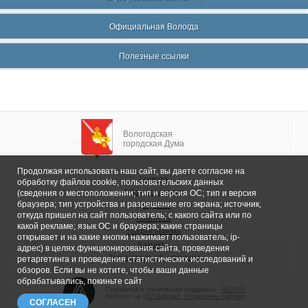
Официальная Вологда
Полезные ссылки
Вологодская
городская Дума
Продолжая использовать наш сайт, вы даете согласие на
Главная
обработку файлов cookie, пользовательских данных
Общие сведения
(сведения о местоположении; тип и версия ОС; тип и версия
браузера; тип устройства и разрешение его экрана; источник,
Депутаты
откуда пришел на сайт пользователь; с какого сайта или по
Комитеты
какой рекламе; язык ОС и браузера; какие страницы
График приема
открывает и на какие кнопки нажимает пользователь; ip-
Контакты
адрес) в целях функционирования сайта, проведения
Депутатские объединения
ретаргетинга и проведения статистических исследований и
обзоров. Если вы не хотите, чтобы ваши данные
обрабатывались, покиньте сайт
Разработка и техническая поддержка -
AKATAN
Работает на «
1С-Битрикс: Управление сайтом
»
СОГЛАСЕН