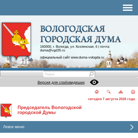
Комитеты
График приема
Контакты
Депутатские объединения
160000, г. Вологда, ул. Козленская, 6 | почта:
duma@vgd35.ru
официальный сайт
www.duma-vologda.ru
Версия для слабовидящих
сегодня 7 августа 2026 года
Председатель Вологодской
городской Думы
Левое меню