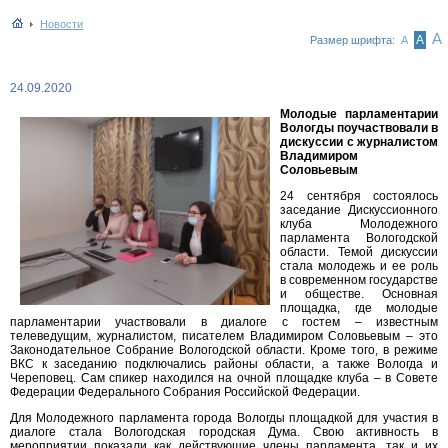
Новости
А
А
Размер шрифта:
А
24.09.2020
Молодые парламентарии
Вологды поучаствовали в
дискуссии с журналистом
Владимиром
Соловьевым
24 сентября состоялось
заседание Дискуссионного
клуба Молодежного
парламента Вологодской
области. Темой дискуссии
стала молодежь и ее роль
в современном государстве
и обществе. Основная
площадка, где молодые
парламентарии участвовали в диалоге с гостем – известным
телеведущим, журналистом, писателем Владимиром Соловьевым – это
Законодательное Собрание Вологодской области. Кроме того, в режиме
ВКС к заседанию подключались районы области, а также Вологда и
Череповец. Сам спикер находился на очной площадке клуба – в Совете
Федерации Федерального Собрания Российской Федерации.
Для Молодежного парламента города Вологды площадкой для участия в
диалоге стала Вологодская городская Дума. Свою активность в
мероприятии показали как действующие члены парламента, так и их