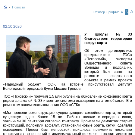
Новости
А
А
Размер шрифта:
А
02.10.2020
У школы №33
благоустроят территорию
вокруг корта
Об этом договорились
представители ТОСа
«Псковский», эксперты
Общественного совета
Вологды и подрядчик,
который был занят на
ремонте спортивного
объекта в рамках проекта
«Народный бюджет ТОС». На встрече присутствовал депутат
Вологодской городской Думы Михаил Громов.
ТОС «Псковский» получил 1,5 млн рублей на обновление хоккейного корта
рядом со школой № 33 и монтаж системы освещения на этом объекте. Его
ремонтом занималась компания ООО «СТК».
«Мы провели реконструкцию существующего хоккейного корта, который
существует здесь более 15 лет. Работы начали с середины июля,
закончили 30 сентября согласно контракту. Произвели демонтаж старых
конструкций, положили асфальт, установили новые борта, сетки, сделали
освещение. Проект был непростой, пришлось применить несколько
конструктивных решений и индивидуальный подход», - говорит директор