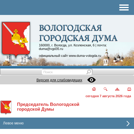
Комитеты
График приема
Контакты
Депутатские объединения
160000, г. Вологда, ул. Козленская, 6 | почта:
duma@vgd35.ru
официальный сайт
www.duma-vologda.ru
Версия для слабовидящих
сегодня 7 августа 2026 года
Председатель Вологодской
городской Думы
Левое меню