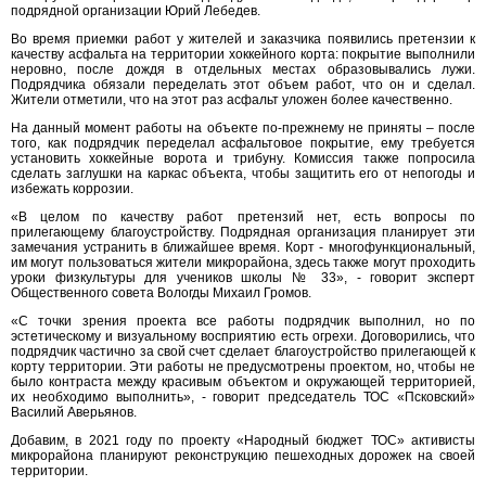
подрядной организации Юрий Лебедев.
Во время приемки работ у жителей и заказчика появились претензии к
качеству асфальта на территории хоккейного корта: покрытие выполнили
неровно, после дождя в отдельных местах образовывались лужи.
Подрядчика обязали переделать этот объем работ, что он и сделал.
Жители отметили, что на этот раз асфальт уложен более качественно.
На данный момент работы на объекте по-прежнему не приняты – после
того, как подрядчик переделал асфальтовое покрытие, ему требуется
установить хоккейные ворота и трибуну. Комиссия также попросила
сделать заглушки на каркас объекта, чтобы защитить его от непогоды и
избежать коррозии.
«В целом по качеству работ претензий нет, есть вопросы по
прилегающему благоустройству. Подрядная организация планирует эти
замечания устранить в ближайшее время. Корт - многофункциональный,
им могут пользоваться жители микрорайона, здесь также могут проходить
уроки физкультуры для учеников школы № 33», - говорит эксперт
Общественного совета Вологды Михаил Громов.
«С точки зрения проекта все работы подрядчик выполнил, но по
эстетическому и визуальному восприятию есть огрехи. Договорились, что
подрядчик частично за свой счет сделает благоустройство прилегающей к
корту территории. Эти работы не предусмотрены проектом, но, чтобы не
было контраста между красивым объектом и окружающей территорией,
их необходимо выполнить», - говорит председатель ТОС «Псковский»
Василий Аверьянов.
Добавим, в 2021 году по проекту «Народный бюджет ТОС» активисты
микрорайона планируют реконструкцию пешеходных дорожек на своей
территории.