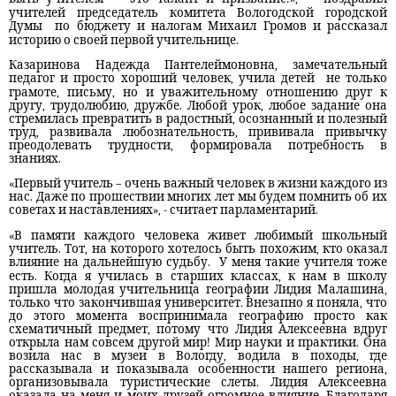
учителей председатель комитета Вологодской городской
Думы
по бюджету и налогам Михаил Громов и рассказал
историю о своей первой учительнице.
Казаринова Надежда Пантелеймоновна, замечательный
педагог и просто хороший человек, учила детей
не только
грамоте, письму, но и уважительному отношению друг к
другу, трудолюбию, дружбе. Любой урок, любое задание она
стремилась превратить в радостный, осознанный и полезный
труд, развивала любознательность, прививала привычку
преодолевать трудности, формировала потребность в
знаниях.
«Первый учитель – очень важный человек в жизни каждого из
нас. Даже по прошествии многих лет мы будем помнить об их
советах и наставлениях», - считает парламентарий.
«В памяти каждого человека живет любимый школьный
учитель. Тот, на которого хотелось быть похожим, кто оказал
влияние на дальнейшую судьбу.
У меня такие учителя тоже
есть. Когда я училась в старших классах, к нам в школу
пришла молодая учительница географии Лидия Малашина,
только что закончившая университет. Внезапно я поняла, что
до этого момента воспринимала географию просто как
схематичный предмет, потому что Лидия Алексеевна вдруг
открыла нам совсем другой мир! Мир науки и практики. Она
возила нас в музеи в Вологду, водила в походы, где
рассказывала и показывала особенности нашего региона,
организовывала туристические слеты. Лидия Алексеевна
оказала на меня и моих друзей огромное влияние. Благодаря