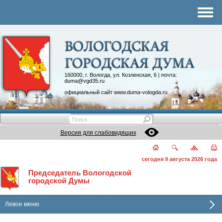
Комитеты
График приема
Контакты
Депутатские объединения
160000, г. Вологда, ул. Козленская, 6 | почта:
duma@vgd35.ru
официальный сайт
www.duma-vologda.ru
Версия для слабовидящих
сегодня 9 августа 2026 года
Председатель Вологодской
городской Думы
Левое меню