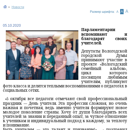
Новости
А
А
Размер шрифта:
А
05.10.2020
Парламентарии
вспоминают и
благодарят своих
учителей.
Депутаты Вологодской
городской Думы
принимают участие в
проекте «Вологодский
семейный альбом»,
цикл которого
посвящен любимым
учителям, публикуют
фото класса и делятся теплыми воспоминаниями о педагогах в
социальных сетях.
«5 октября все педагоги отмечают свой профессиональный
праздник — День учителя. Эта профессия сложная, но очень
важная и почетная, ведь именно учителя формируют новое
молодое поколение страны. Хочу от души благодарить всех
учителей за знания и переданный опыт, за чуткое отношение
к ученикам и индивидуальный подход к каждому, за теплоту
и понимание.
Быть учителем — это талант и призвание!»,
- поздравил