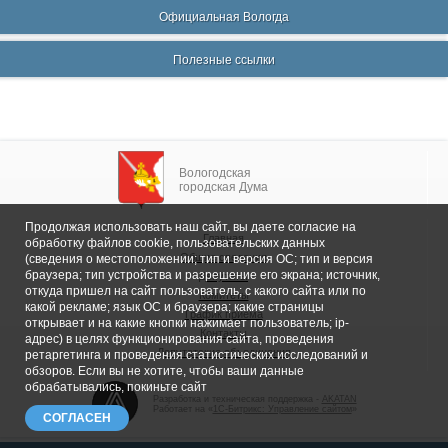
Официальная Вологда
Полезные ссылки
Вологодская
городская Дума
Продолжая использовать наш сайт, вы даете согласие на
Главная
обработку файлов cookie, пользовательских данных
Общие сведения
(сведения о местоположении; тип и версия ОС; тип и версия
браузера; тип устройства и разрешение его экрана; источник,
Депутаты
откуда пришел на сайт пользователь; с какого сайта или по
Комитеты
какой рекламе; язык ОС и браузера; какие страницы
График приема
открывает и на какие кнопки нажимает пользователь; ip-
Контакты
адрес) в целях функционирования сайта, проведения
Депутатские объединения
ретаргетинга и проведения статистических исследований и
обзоров. Если вы не хотите, чтобы ваши данные
обрабатывались, покиньте сайт
Разработка и техническая поддержка -
AKATAN
Работает на «
1С-Битрикс: Управление сайтом
»
СОГЛАСЕН