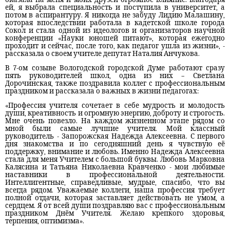
ей, я выбрала специальность и поступила в университет, а
потом в аспирантуру. Я никогда не забуду Лидию Малашину,
которая впоследствии работала в кадетской школе города
Сокол и стала одной из идеологов и организаторов научной
конференции «Науки юношей питают», которая ежегодно
проходит и сейчас, после того, как педагог ушла из жизни», -
рассказала о своем учителе депутат Наталия Анчукова.
В 7-ом созыве Вологодской городской Думе работают сразу
пять руководителей школ, одна из них – Светлана
Дорочинская, также поздравила коллег с профессиональным
праздником и рассказала о важных в жизни педагогах:
«Профессия учителя сочетает в себе мудрость и молодость
души, креативность и огромную энергию, доброту и строгость.
Мне очень повезло. На каждом жизненном этапе рядом со
мной были самые лучшие учителя. Мой классный
руководитель - Запорожская Надежда Алексеевна. С первого
дня знакомства и по сегодняшний день я чувствую её
поддержку, внимание и любовь. Именно Надежда Алексеевна
стала для меня Учителем с большой буквы. Любовь Марковна
Калясина и Татьяна Николаевна Кравченко - мои любимые
наставники в профессиональной деятельности.
Интеллигентные, справедливые, мудрые, спасибо, что вы
всегда рядом. Уважаемые коллеги, наша профессия требует
полной отдачи, которая заставляет действовать не умом, а
сердцем. Я от всей души поздравляю вас с профессиональным
праздником Днём Учителя. Желаю крепкого здоровья,
терпения, оптимизма».