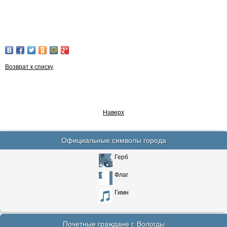
Возврат к списку
Наверх
Официальные символы города
Герб
Флаг
Гимн
Почетные граждане г. Вологды