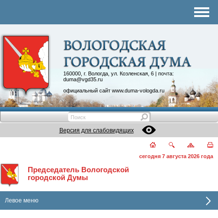
Комитеты
График приема
Контакты
Депутатские объединения
160000, г. Вологда, ул. Козленская, 6 | почта:
duma@vgd35.ru
официальный сайт
www.duma-vologda.ru
Версия для слабовидящих
сегодня 7 августа 2026 года
Председатель Вологодской
городской Думы
Левое меню