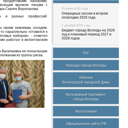
 продуктовыми наборами,
вольцам вручили письма с
ра Сергея Воропанова.
25 июня 2026 года
Очередные сессии в втором
та и разных профессий:
полугодии 2026 года.
7 декабря 2025 года
ь своим землякам, соседям.
Бюджет города Вологды на 2026
то параллельно готовился к
год и плановый период 2027 и
ктовых наборов», - отметил
2028 годов.
акже работал в волонтерском
а Васильевна не понаслышке
ТОС
логжанам из группы риска.
Награды города Вологды
Юбилеи
Вологодской городской Думы
Молодежный парламент
города Вологды
Фотогалерея
Официальные сайты РФ