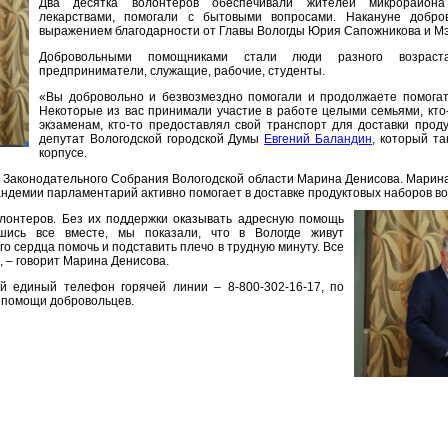
Два десятка волонтеров обеспечивали жителей микрорайона
лекарствами, помогали с бытовыми вопросами. Накануне добро
выражением благодарности от Главы Вологды Юрия Сапожникова и Мэ
Добровольными помощниками стали люди разного возрас
предприниматели, служащие, рабочие, студенты.
«Вы добровольно и безвозмездно помогали и продолжаете помогат
Некоторые из вас принимали участие в работе целыми семьями, кто-
экзаменам, кто-то предоставлял свой транспорт для доставки проду
депутат Вологодской городской Думы
Евгений Баландин
, который т
корпусе.
т Законодательного Собрания Вологодской области Марина Денисова. Марин
андемии парламентарий активно помогает в доставке продуктовых наборов во
олонтеров. Без их поддержки оказывать адресную помощь
ись все вместе, мы показали, что в Вологде живут
о сердца помочь и подставить плечо в трудную минуту. Все
, – говорит Марина Денисова.
ой единый телефон горячей линии – 8-800-302-16-17, по
о помощи добровольцев.