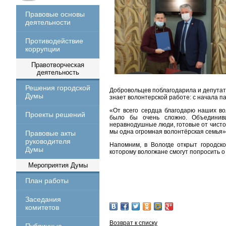
Правовые основы
деятельности
Противодействие
коррупции
Правотворческая
деятельность
Решения городской
Добровольцев поблагодарила и депута
Думы
знает волонтерской работе: с начала п
«От всего сердца благодарю наших в
Проекты решений
было бы очень сложно. Объединивш
неравнодушные люди, готовые от чистог
мы одна огромная волонтёрская семья»
Правовые акты
руководителя
Напомним, в Вологде открыт городск
Думы
которому вологжане смогут попросить 
Мероприятия Думы
План работы
Заседания
комитетов
Возврат к списку