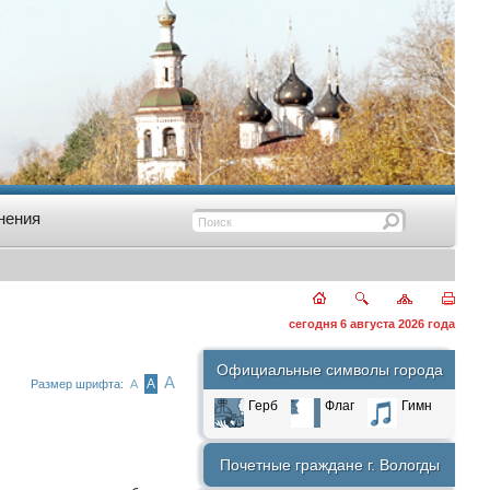
нения
сегодня 6 августа 2026 года
Официальные символы города
А
А
Размер шрифта:
А
Герб
Флаг
Гимн
Почетные граждане г. Вологды