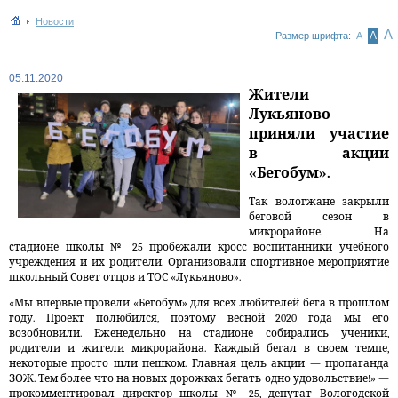
Новости
А
А
Размер шрифта:
А
05.11.2020
Жители
Лукьяново
приняли участие
в акции
«Бегобум».
Так вологжане закрыли
беговой сезон в
микрорайоне. На
стадионе школы № 25 пробежали кросс воспитанники учебного
учреждения и их родители. Организовали спортивное мероприятие
школьный Совет отцов и ТОС «Лукьяново».
«Мы впервые провели «Бегобум» для всех любителей бега в прошлом
году. Проект полюбился, поэтому весной 2020 года мы его
возобновили. Еженедельно на стадионе собирались ученики,
родители и жители микрорайона. Каждый бегал в своем темпе,
некоторые просто шли пешком. Главная цель акции — пропаганда
ЗОЖ. Тем более что на новых дорожках бегать одно удовольствие!»
—
прокомментировал директор школы № 25, депутат Вологодской