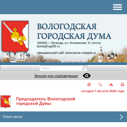
Комитеты
График приема
Контакты
Депутатские объединения
160000, г. Вологда, ул. Козленская, 6 | почта:
duma@vgd35.ru
официальный сайт
www.duma-vologda.ru
Версия для слабовидящих
сегодня 7 августа 2026 года
Председатель Вологодской
городской Думы
Левое меню