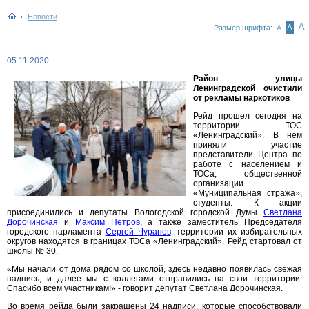
Новости
А
А
Размер шрифта:
А
05.11.2020
Район улицы
Ленинградской очистили
от рекламы наркотиков
Рейд прошел сегодня на
территории ТОС
«Ленинградский». В нем
приняли участие
представители Центра по
работе с населением и
ТОСа, общественной
организации
«Муниципальная стража»,
студенты. К акции
присоединились и депутаты Вологодской городской Думы
Светлана
Дорочинская
и
Максим Петров
, а также заместитель Председателя
городского парламента
Сергей Чуранов
: территории их избирательных
округов находятся в границах ТОСа «Ленинградский». Рейд стартовал от
школы № 30.
«Мы начали от дома рядом со школой, здесь недавно появилась свежая
надпись, и далее мы с коллегами отправились на свои территории.
Спасибо всем участникам!» - говорит депутат Светлана Дорочинская.
Во время рейда были закрашены 24 надписи, которые способствовали