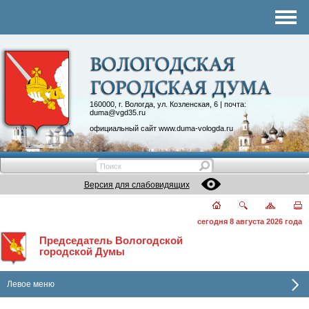
Комитеты
График приема
Контакты
Депутатские объединения
160000, г. Вологда, ул. Козленская, 6 | почта:
duma@vgd35.ru
официальный сайт
www.duma-vologda.ru
Версия для слабовидящих
сегодня 8 августа 2026 года
Председатель Вологодской
городской Думы
Левое меню