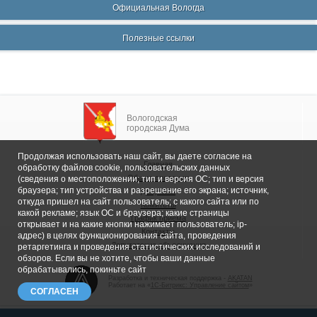
Официальная Вологда
Полезные ссылки
Вологодская
городская Дума
Продолжая использовать наш сайт, вы даете согласие на
Главная
обработку файлов cookie, пользовательских данных
Общие сведения
(сведения о местоположении; тип и версия ОС; тип и версия
браузера; тип устройства и разрешение его экрана; источник,
Депутаты
откуда пришел на сайт пользователь; с какого сайта или по
Комитеты
какой рекламе; язык ОС и браузера; какие страницы
График приема
открывает и на какие кнопки нажимает пользователь; ip-
Контакты
адрес) в целях функционирования сайта, проведения
Депутатские объединения
ретаргетинга и проведения статистических исследований и
обзоров. Если вы не хотите, чтобы ваши данные
обрабатывались, покиньте сайт
Разработка и техническая поддержка -
AKATAN
Работает на «
1С-Битрикс: Управление сайтом
»
СОГЛАСЕН