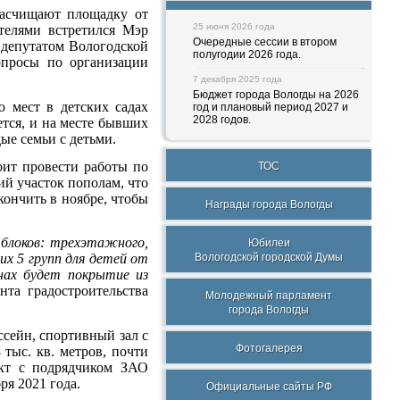
расчищают площадку от
25 июня 2026 года
ителями встретился Мэр
Очередные сессии в втором
 депутатом Вологодской
полугодии 2026 года.
просы по организации
7 декабря 2025 года
Бюджет города Вологды на 2026
 мест в детских садах
год и плановый период 2027 и
2028 годов.
ется, и на месте бывших
ые семьи с детьми.
оит провести работы по
ТОС
ий участок пополам, что
кончить в ноябре, чтобы
Награды города Вологды
 блоков: трехэтажного,
Юбилеи
Вологодской городской Думы
их 5 групп для детей от
нах будет покрытие из
та градостроительства
Молодежный парламент
города Вологды
ссейн, спортивный зал с
Фотогалерея
 тыс. кв. метров, почти
акт с подрядчиком ЗАО
ря 2021 года.
Официальные сайты РФ