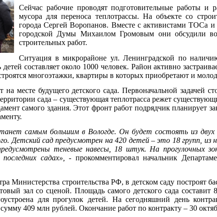
Сейчас рабочие проводят подготовительные работы и 
мусора для переноса теплотрассы. На объекте со стро
города Сергей Воропанов. Вместе с активистами ТОСа и
городской Думы Михаилом Громовым они обсудили во
строительных работ.
Ситуация в микрорайоне ул. Ленинградской по наличию
ь детей составляет около 1000 человек. Район активно застраива
троятся многоэтажки, квартиры в которых приобретают и молод
 на месте будущего детского сада. Первоначальной задачей ст
территории сада – существующая теплотрасса режет существующ
амент самого здания. Этот фронт работ подрядчик планирует за
аменту.
станет самым большим в Вологде. Он будет состоять из двух
го. Детский сад предусмотрен на 420 детей – это 18 групп, из н
предусмотрены теневые навесы, 18 штук. На прогулочных зо
 последних садах»,
- прокомментировал начальник Департамен
стра Министерства строительства РФ, в детском саду построят ба
овый зал со сценой. Площадь самого детского сада составит 8
агоустроена для прогулок детей. На сегодняшний день контр
сумму 409 млн рублей. Окончание работ по контракту – 30 октяб