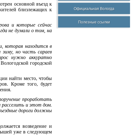
мотрен основной въезд к
Официальная Вологда
 жителей близлежащих к
Полезные ссылки
рова и которые сейчас
гда не думали о том, на
и, которая находится в
 зиму, но часть сараев
прос нужно аккуратно
 Вологодской городской
ции найти место, чтобы
ов. Кроме того, будет
ения.
поручение проработать
 расселить и этот дом.
дъездные дороги должны
должается возведение и
алышей уже в следующем