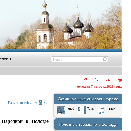
нения
сегодня 7 августа 2026 года
Официальные символы города
А
А
Размер шрифта:
А
Герб
Флаг
Гимн
. Народной в Вологде
Почетные граждане г. Вологды