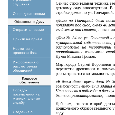
Публичные
Сейчас строительная техника зае
слушания
детскому саду впоследствии. В
стройке домов по ул. Гончарной, 
Очередные сессии
«Дома по Гончарной были пост
Обращения в Думу
попадают под снос, около 40 ле
Отправить письмо
чьей земле они стоят»,
- пояснил
«Дом № 34 по ул. Гончарной - 
Прийти на прием
муниципальной собственности, 
расположена на территории б
Нормативно-
проработать с жителями, чтобы
правовая база
Думы Михаил Громов.
Информация о
Мэр города Сергей Воропанов п
рассмотрении
перенести дровяники и помочь
обращений
рассматриваться возможность вр
Кадровое
«В ближайшее время дома № 30
обеспечение
возможность включения здания в
Порядок
Что касается подъезда и благоу
поступления на
быть отремонтированы», -
подв
муниципальную
службу
Добавим, что это второй детск
дошкольного образовательного 
Сведения о
году.