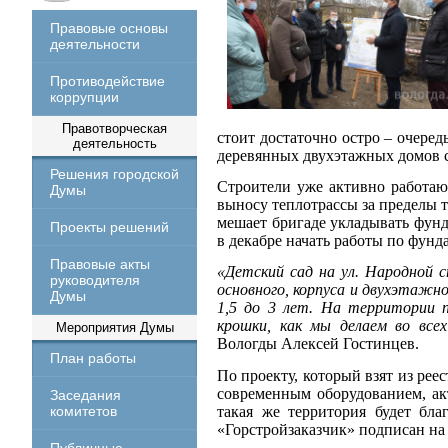
Правовые основы
деятельности
Противодействие
коррупции
Правотворческая
стоит достаточно остро – очеред
деятельность
деревянных двухэтажных домов с
Решения городской
Строители уже активно работают
Думы
выносу теплотрассы за пределы 
мешает бригаде укладывать фунд
Проекты решений
в декабре начать работы по фунд
Правовые акты
«Детский сад на ул. Народной 
руководителя
основного, корпуса и двухэтажно
Думы
1,5 до 3 лет. На территории 
крошки, как мы делаем во всех
Мероприятия Думы
Вологды Алексей Гостинцев.
План работы
По проекту, который взят из рее
современным оборудованием, акт
Заседания
такая же территория будет бл
комитетов
«Горстройзаказчик» подписан на 