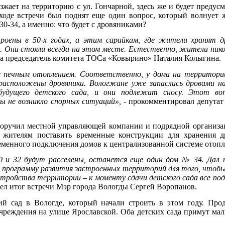
зжает на территорию с ул. Гончарной, здесь же и будет предус
 ходе встречи был поднят еще один вопрос, который волнует
30-34, а именно: что будет с дровяниками?
роены в 50-х годах, а этим сарайкам, где жители хранят д
т. Они стояли всегда на этом месте. Естественно, жители нико
а председатель комитета ТОСа «Ковырино» Наталия Колыгина.
с печным отоплением. Соответственно, у дома на территори
расположены дровяники. Вологжане уже запаслись дровами на
удущего детского сада, и они подлежат сносу. Этот во
 не возникло спорных ситуаций»,
- прокомментировал депутат
оручил местной управляющей компании и подрядной организа
 жителям поставить временные конструкции для хранения др
еменного подключения домов к централизованной системе отопл
 и 32 будут расселены, останется еще один дом № 34. Дал 
 программу развития застроенных территорий для того, чтобы
стройства территории – к моменту сдачи детского сада все по
ел итог встречи Мэр города Вологды Сергей Воропанов.
ий сад в Вологде, который начали строить в этом году. Про
учреждения на улице Ярославской. Оба детских сада примут м