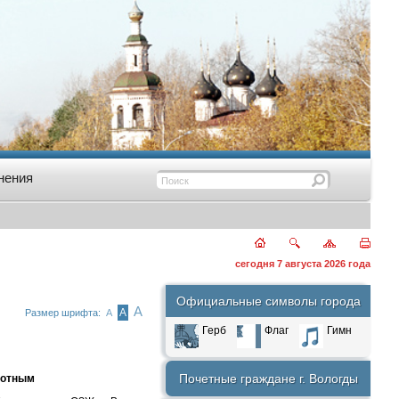
нения
сегодня 7 августа 2026 года
Официальные символы города
А
А
Размер шрифта:
А
Герб
Флаг
Гимн
Почетные граждане г. Вологды
вотным