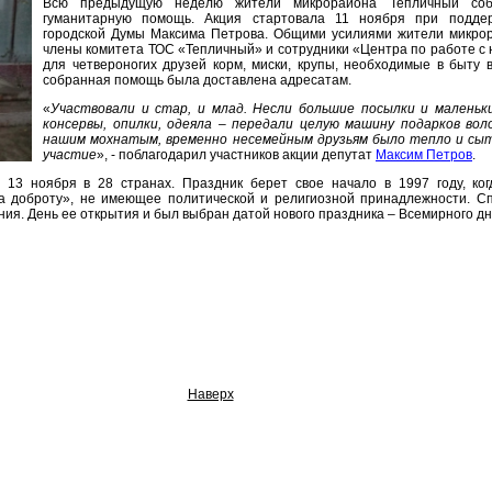
Всю предыдущую неделю жители микрорайона Тепличный со
гуманитарную помощь. Акция стартовала 11 ноября при поддер
городской Думы Максима Петрова. Общими усилиями жители микрор
члены комитета ТОС «Тепличный» и сотрудники «Центра по работе с 
для четвероногих друзей корм, миски, крупы, необходимые в быту в
собранная помощь была доставлена адресатам.
«
Участвовали и стар, и млад. Несли большие посылки и маленьки
консервы, опилки, одеяла – передали целую машину подарков в
нашим мохнатым, временно несемейным друзьям было тепло и сыто
участие
», - поблагодарил участников акции депутат
Максим Петров
.
13 ноября в 28 странах. Праздник берет свое начало в 1997 году, ко
а доброту», не имеющее политической и религиозной принадлежности. Сп
ия. День ее открытия и был выбран датой нового праздника – Всемирного д
Наверх