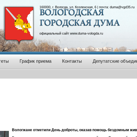
160000, г. Вологда, ул. Козленская, 6 | почта:
duma@vgd35.ru
официальный сайт
www.duma-vologda.ru
теты
График приема
Контакты
Депутатские объеди
Вологжане отметили День доброты, оказав помощь бездомным жи