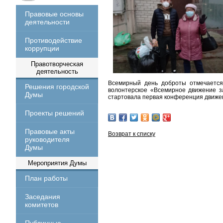
Правовые основы
деятельности
Противодействие
коррупции
Правотворческая
деятельность
Всемирный день доброты отмечается 
Решения городской
волонтерское «Всемирное движение з
Думы
стартовала первая конференция движен
Проекты решений
Правовые акты
Возврат к списку
руководителя
Думы
Мероприятия Думы
План работы
Заседания
комитетов