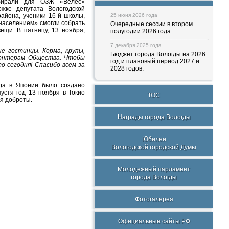
бирали для ОЗЖ «Велес»
жке депутата Вологодской
айона, ученики 16-й школы,
25 июня 2026 года
населением» смогли собрать
Очередные сессии в втором
ещи. В пятницу, 13 ноября,
полугодии 2026 года.
7 декабря 2025 года
е гостинцы. Корма, крупы,
Бюджет города Вологды на 2026
олонтерам Общества. Чтобы
год и плановый период 2027 и
 сегодня! Спасибо всем за
2028 годов.
гда в Японии было создано
устя год 13 ноября в Токио
ТОС
ня доброты.
Награды города Вологды
Юбилеи
Вологодской городской Думы
Молодежный парламент
города Вологды
Фотогалерея
Официальные сайты РФ