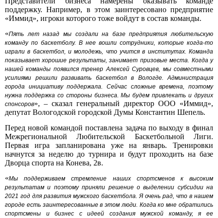
Представители бизнеса намерены оказывать команде
поддержку. Например, в этом заинтересовано предприятие
«Иммид», игроки которого тоже войдут в состав команды.
«
Пять лет назад мы создали на базе предприятия любительскую
команду по баскетболу. В нее вошли сотрудники, которые когда-то
играли в баскетбол, и молодежь, что учится в институтах. Команда
показывает хорошие результаты, занимает призовые места. Когда у
нашей команды появился тренер Алексей Суровцев, мы совместными
усилиями решили развивать баскетбол в Вологде. Администрация
города инициативу поддержала. Сейчас сложные времена, поэтому
нужна поддержка со стороны бизнеса. Мы будем привлекать и других
», – сказал генеральный директор ООО «Иммид»,
спонсоров
депутат Вологодской городской Думы Константин Шепель.
Перед новой командой поставлена задача по выходу в финал
Межрегиональной Любительской Баскетбольной Лиги.
Первая игра запланирована уже на январь. Тренировки
начнутся за неделю до турнира и будут проходить на базе
Дворца спорта на Конева, 2в.
«
Мы поддерживаем стремление наших спортсменов к высоким
результатам и поэтому приняли решение о выделении субсидии на
2021 год для развития мужского баскетбола. Я очень рад, что в нашем
городе есть заинтересованные в этом люди. Когда ко мне обратились
спортсмены и бизнес с идеей создания мужской команду, я ее