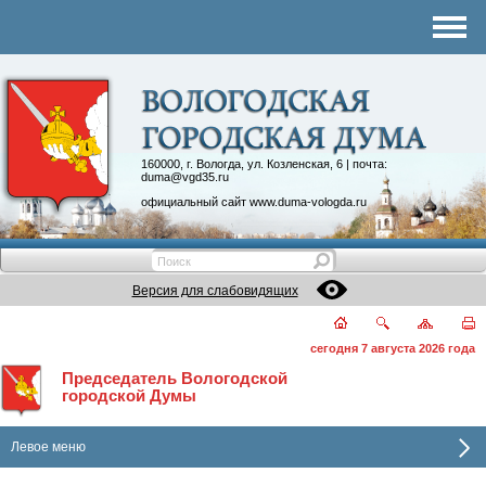
Комитеты
График приема
Контакты
Депутатские объединения
160000, г. Вологда, ул. Козленская, 6 | почта:
duma@vgd35.ru
официальный сайт
www.duma-vologda.ru
Версия для слабовидящих
сегодня 7 августа 2026 года
Председатель Вологодской
городской Думы
Левое меню