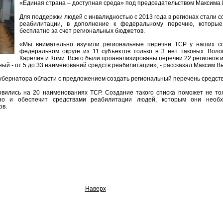
«Единая страна – доступная среда» под председательством Максима
Для поддержки людей с инвалидностью с 2013 года в регионах стали с
реабилитации, в дополнение к федеральному перечню, которые
бесплатно за счет региональных бюджетов.
«Мы внимательно изучили региональные перечни ТСР у наших со
федеральном округе из 11 субъектов только в 3 нет таковых: Волог
Карелия и Коми. Всего были проанализированы перечни 22 регионов и
ый - от 5 до 33 наименований средств реабилитации», - рассказал Максим В
Губернатора области с предложением создать региональный перечень средст
вились на 20 наименованиях ТСР. Создание такого списка поможет не то
но и обеспечит средствами реабилитации людей, которым они необ
ов.
Наверх