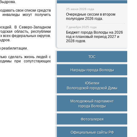
 Выдрова.
25 июня 2026 года
оздавать свои списки средств
Очередные сессии в втором
 инвалиды могут получить
полугодии 2026 года.
седей. В Северо-Западном
7 декабря 2025 года
одская область, республики
Бюджет города Вологды на 2026
х всех федеральных округов.
год и плановый период 2027 и
ыдров.
2028 годов.
в реабилитации.
лько сделать жизнь людей с
ТОС
ходимы при сопутствующих
Награды города Вологды
Юбилеи
Вологодской городской Думы
Молодежный парламент
города Вологды
Фотогалерея
Официальные сайты РФ