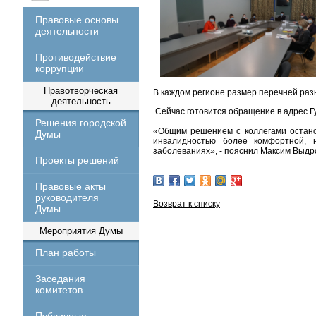
Правовые основы
деятельности
Противодействие
коррупции
Правотворческая
В каждом регионе размер перечней разн
деятельность
Сейчас готовится обращение в адрес 
Решения городской
«Общим решением с коллегами остано
Думы
инвалидностью более комфортной, 
заболеваниях», - пояснил Максим Выдр
Проекты решений
Правовые акты
руководителя
Возврат к списку
Думы
Мероприятия Думы
План работы
Заседания
комитетов