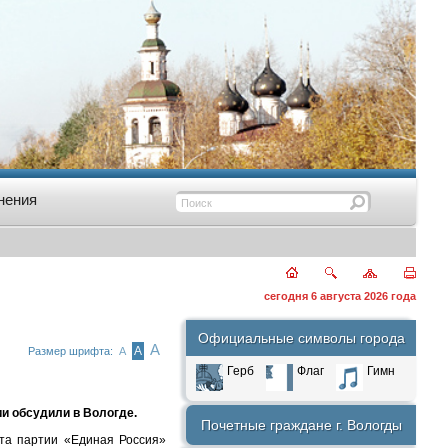
нения
сегодня 6 августа 2026 года
Официальные символы города
А
А
Размер шрифта:
А
Герб
Флаг
Гимн
и обсудили в Вологде.
Почетные граждане г. Вологды
кта партии «Единая Россия»