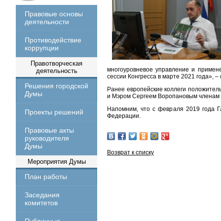
Правовые основы
деятельности
Противодействие
коррупции
Правотворческая
многоуровневое управление и примене
деятельность
сессии Конгресса в марте 2021 года», 
Решения городской
Ранее европейские коллеги положител
Думы
и Мэром Сергеем Воропановым членам
Напомним, что с февраля 2019 года Г
Проекты решений
Федерации.
Правовые акты
руководителя
Думы
Возврат к списку
Мероприятия Думы
План работы
Заседания
комитетов