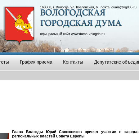
160000, г. Вологда, ул. Козленская, 6 | почта:
duma@vgd35.ru
официальный сайт
www.duma-vologda.ru
теты
График приема
Контакты
Депутатские объеди
Глава Вологды Юрий Сапожников принял участие в заседан
региональных властей Совета Европы