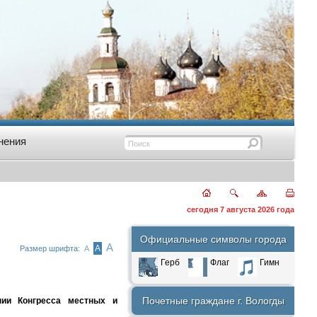
нения
сегодня 7 августа 2026 года
Официальные символы города
А
А
Размер шрифта:
А
Герб
Флаг
Гимн
Почетные граждане г. Вологды
ии Конгресса местных и