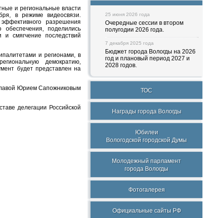
тные и региональные власти
бря, в режиме видеосвязи.
25 июня 2026 года
 эффективного разрешения
Очередные сессии в втором
о обеспечения, поделились
полугодии 2026 года.
 и смягчение последствий
7 декабря 2025 года
Бюджет города Вологды на 2026
палитетами и регионами, в
год и плановый период 2027 и
гиональную демократию,
2028 годов.
умент будет представлен на
 Главой Юрием Сапожниковым
ТОС
ставе делегации Российской
Награды города Вологды
Юбилеи
Вологодской городской Думы
Молодежный парламент
города Вологды
Фотогалерея
Официальные сайты РФ