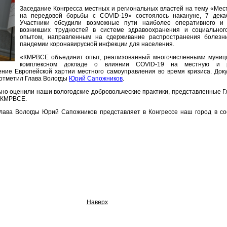
Заседание Конгресса местных и региональных властей на тему «Мес
на передовой борьбы с COVID-19» состоялось накануне, 7 дека
Участники обсудили возможные пути наиболее оперативного и
возникших трудностей в системе здравоохранения и социальног
опытом, направленным на сдерживание распространения болезни
пандемии коронавирусной инфекции для населения.
«КМРВСЕ объединит опыт, реализованный многочисленными муници
комплексном докладе о влиянии COVID-19 на местную и ре
ние Европейской хартии местного самоуправления во время кризиса. Док
– отметил Глава Вологды
Юрий Сапожников
.
ьно оценили наши вологодские добровольческие практики, представленные
 КМРВСЕ.
лава Вологды Юрий Сапожников представляет в Конгрессе наш город в со
Наверх