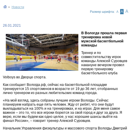
Новости
А
А
Размер шрифта:
А
26.01.2021
В Вологде прошла первая
тренировка новой
мужской баскетбольной
команды
Тренер и по
совместительству игрок
команды Алексей Суровцев
накануне вечером провел
первую тренировку
баскетбольного клуба
Volboys во Дворце спорта.
Как сообщает Вологда.рф, сейчас на баскетбольной площадке
тренируется 15 спортсменов в возрасте от 19 до 36 лет, отобранных
лично тренером из разных любительских команд города.
«На мой взгляд, здесь собраны лучшие игроки Вологды. Сейчас
планируем набрать еще пять человек. Жду от ребят, что они будут
выкладываться на 100% и на тренировках, и на играх. Для меня самое
важное – это то, что все игроки борются за свой город и друг за друга. Я
верю, если мы будем как одно целое, у нас хорошие шансы выйти на
финал России», – говорит тренер Алексей Суровцев.
Начальник Управления физкультуры и массового спорта Вологды Дмитрий