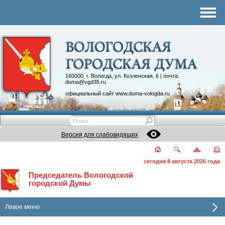
Комитеты
График приема
Контакты
Депутатские объединения
160000, г. Вологда, ул. Козленская, 6 | почта:
duma@vgd35.ru
официальный сайт
www.duma-vologda.ru
Версия для слабовидящих
сегодня 8 августа 2026 года
Председатель Вологодской
городской Думы
Левое меню