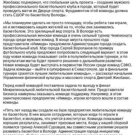
Жиобакас подчеркнул, что глобальная цель проекта – создание мужского
профессионального баскетбольного клуба в городе, который будет
проводить матчи во Дворце спорта. Фундаментом этой команды должна
стать СШОР по баскетболу Вологды.
«Мы планируем сделать не просто площадку, чтобы ребята там играли,
но и мотивировать наших жителей на то, чтобы они занимались
баскетболом. Это зрелищный вид спорта. В Вологде есть
профессиональная женская команда и очень сильный турнир Чемпионата
города среди мужских команд. В конце августа прошлого года
представители «Иммида» предложили Администрации города создать
баскетбольный клуб. Мэр города Сергей Воропанов по примеру
футбольного клуба предложил попробовать следующий вариант: в этом
году новая команда показывает себя в полулюбительском турнире, и по
результатам матча будет принято решение о дальнейшем развитии.
Новая команда будет выступать в первенстве России среди команд СЗФО.
Задача команды – выйти в суперфинал в Севастополе, где в финальном
турнире сразятся лучшие любительские команды», – рассказал начальник
Управления физической культуры и массового спорта Дмитрий Жиобакас.
Перед новой командой поставлена задача по выходу в финал
Межрегиональной любительской баскетбольной лиги. Представители
бизнеса намерены оказывать команде поддержку. Например, в этом
заинтересовано предприятие «Иммид», игроки которого вошли в состав
команды.
«Пять лет назад мы создали на базе предприятия любительскую команду
по баскетболу. В нее вошли сотрудники, которые когда-то играли в
баскетбол, и молодежь, что учится в институтах. Команда показывает
хорошие результаты, занимает призовые места. Когда у нашей сборной
появился тренер Алексей Суровцев, мы совместными усилиями решили
развивать баскетбол в Вологде. Администрация города инициативу