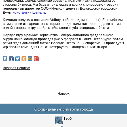
поддержала. Сейчас сложные времена, поэтому нужна поддержка со
стороны бизнеса. Мы будем привлекать и других спонсоров», - говорит
генеральный директор ООО «Иммид», депутат Вологодской городской
Думы
Константин Шепель
.
Команда получила название Volboys («Вологодские парни»). Его выбрали
сами игроки из вариантов, которые предложили жители города во время
онлайн-опроса в группе баскетбольного клуба в социальной сети.
Первую игру в рамках Первенства Северо-Западного федерального
округа наша команда проведет уже 5 февраля в Санкт-Петербурге, затем
ребят ждет домашний матч в Вологде. Всего наши спортсмены проведут 9
игр против команд из Санкт-Петербурга, Сланцев и Сыктывкара.
Возврат к списку
Наверх
Официальные символы города
Герб