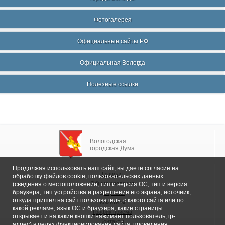
Фотогалерея
Официальные сайты РФ
Официальная Вологда
Полезные ссылки
Вологодская
городская Дума
Продолжая использовать наш сайт, вы даете согласие на
Главная
обработку файлов cookie, пользовательских данных
Общие сведения
(сведения о местоположении; тип и версия ОС; тип и версия
браузера; тип устройства и разрешение его экрана; источник,
Депутаты
откуда пришел на сайт пользователь; с какого сайта или по
Комитеты
какой рекламе; язык ОС и браузера; какие страницы
График приема
открывает и на какие кнопки нажимает пользователь; ip-
Контакты
адрес) в целях функционирования сайта, проведения