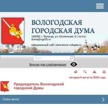
Комитеты
График приема
Контакты
Депутатские объединения
160000, г. Вологда, ул. Козленская, 6 | почта:
duma@vgd35.ru
официальный сайт
www.duma-vologda.ru
Версия для слабовидящих
сегодня 8 августа 2026 года
Председатель Вологодской
городской Думы
Левое меню