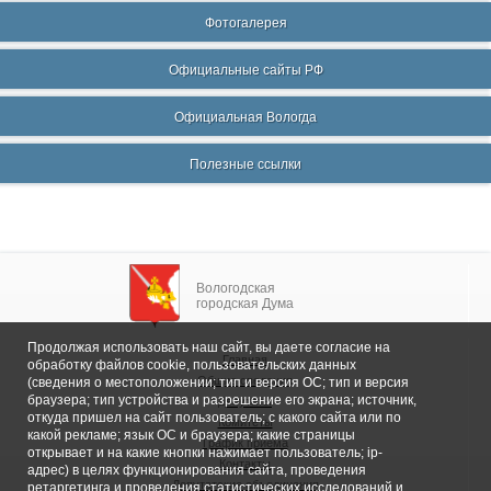
Фотогалерея
Официальные сайты РФ
Официальная Вологда
Полезные ссылки
Вологодская
городская Дума
Продолжая использовать наш сайт, вы даете согласие на
Главная
обработку файлов cookie, пользовательских данных
Общие сведения
(сведения о местоположении; тип и версия ОС; тип и версия
браузера; тип устройства и разрешение его экрана; источник,
Депутаты
откуда пришел на сайт пользователь; с какого сайта или по
Комитеты
какой рекламе; язык ОС и браузера; какие страницы
График приема
открывает и на какие кнопки нажимает пользователь; ip-
Контакты
адрес) в целях функционирования сайта, проведения
Депутатские объединения
ретаргетинга и проведения статистических исследований и