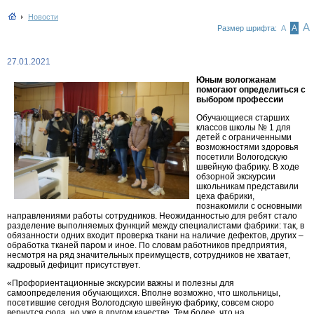
Новости
А
А
Размер шрифта:
А
27.01.2021
Юным вологжанам
помогают определиться с
выбором профессии
Обучающиеся старших
классов школы № 1 для
детей с ограниченными
возможностями здоровья
посетили Вологодскую
швейную фабрику. В ходе
обзорной экскурсии
школьникам представили
цеха фабрики,
познакомили с основными
направлениями работы сотрудников. Неожиданностью для ребят стало
разделение выполняемых функций между специалистами фабрики: так, в
обязанности одних входит проверка ткани на наличие дефектов, других –
обработка тканей паром и иное. По словам работников предприятия,
несмотря на ряд значительных преимуществ, сотрудников не хватает,
кадровый дефицит присутствует.
«Профориентационные экскурсии важны и полезны для
самоопределения обучающихся. Вполне возможно, что школьницы,
посетившие сегодня Вологодскую швейную фабрику, совсем скоро
вернутся сюда, но уже в другом качестве. Тем более, что на