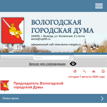
Комитеты
График приема
Контакты
Депутатские объединения
160000, г. Вологда, ул. Козленская, 6 | почта:
duma@vgd35.ru
официальный сайт
www.duma-vologda.ru
Версия для слабовидящих
сегодня 7 августа 2026 года
Председатель Вологодской
городской Думы
Левое меню