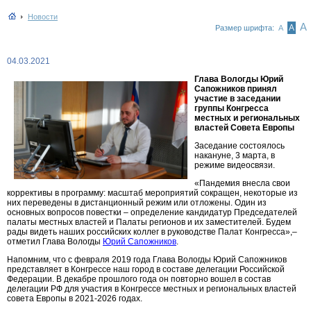
Новости
А
А
Размер шрифта:
А
04.03.2021
Глава Вологды Юрий
Сапожников принял
участие в заседании
группы Конгресса
местных и региональных
властей Совета Европы
Заседание состоялось
накануне, 3 марта, в
режиме видеосвязи.
«Пандемия внесла свои
коррективы в программу: масштаб мероприятий сокращен, некоторые из
них переведены в дистанционный режим или отложены. Один из
основных вопросов повестки – определение кандидатур Председателей
палаты местных властей и Палаты регионов и их заместителей. Будем
рады видеть наших российских коллег в руководстве Палат Конгресса»,–
отметил Глава Вологды
Юрий Сапожников
.
Напомним, что с февраля 2019 года Глава Вологды Юрий Сапожников
представляет в Конгрессе наш город в составе делегации Российской
Федерации. В декабре прошлого года он повторно вошел в состав
делегации РФ для участия в Конгрессе местных и региональных властей
совета Европы в 2021-2026 годах.