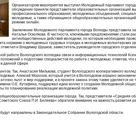
Организатором мероприятия выступил Молодежный парламент города
обсуждении приняли представители образовательных организаций вы
профессионального образования, молодежных объединений, специали
молодежью, а также обучающиеся общеобразовательных организаций,
режиме онлайн.
Заключение Молодежного парламента города Вологды представила з
Наталья Осколкова. В частности, ключевыми предложениями стали р
антиобщественных действий молодежи, по которым необходимо пров
екта нормами о молодежных трудовых отрядах и молодежных волонтерских о
и отметил и Владимир Шушков, заместитель руководителя городского отделе
ьной работе Вологодского колледжа связи и информационных технологий Кс
 положений о подготовке специалистов по работе с молодежью, отметив, что
 в данной сфере.
нтов. Так, Анастасия Милькова, студент Вологодского кооперативного колле
одежью. Алексей Морозов, который учится в Вологодском аграрно-экономиче
очно льгот и мер поддержки, и в проекте закона этому также уделяется не т
имени О.Е. Кутафина, поддержал идею коллег о создании Молодежной обще
ты по планированию реализации молодежной политики.
и общеобразовательные организации города. Так, представители «Средняя 
Советского Союза П.И. Беляева» обратили внимание на важность развития р
будут направлены в Законодательное Собрание Вологодской области.