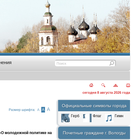
нения
сегодня 8 августа 2026 года
Официальные символы города
А
А
Размер шрифта:
А
Герб
Флаг
Гимн
Почетные граждане г. Вологды
«О молодежной политике на