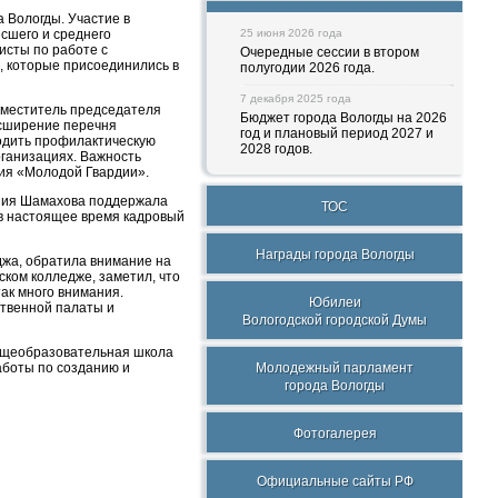
 Вологды. Участие в
сшего и среднего
25 июня 2026 года
сты по работе с
Очередные сессии в втором
 которые присоединились в
полугодии 2026 года.
7 декабря 2025 года
аместитель председателя
Бюджет города Вологды на 2026
асширение перечня
год и плановый период 2027 и
одить профилактическую
2028 годов.
рганизациях. Важность
ния «Молодой Гвардии».
ения Шамахова поддержала
ТОС
 в настоящее время кадровый
Награды города Вологды
джа, обратила внимание на
ском колледже, заметил, что
ак много внимания.
Юбилеи
ственной палаты и
Вологодской городской Думы
общеобразовательная школа
аботы по созданию и
Молодежный парламент
города Вологды
Фотогалерея
Официальные сайты РФ