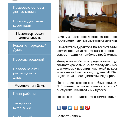
Правовые основы
деятельности
Противодействие
коррупции
Правотворческая
работу, а также дополнение законопро
деятельность
последнего пункта в своем выступлени
Решения городской
Заместитель директора по воспитател
Думы
актуальность включения в законопроект
вопрос – один из наиболее проблемных
Проекты решений
Интересными были и предложения студе
важность работы с неблагополучной мол
Правовые акты
для молодых предпринимателей недостат
Константин Никольский, студент МГЮА 
руководителя
подчеркнул необходимость общей рабо
Думы
Не остались в стороне от обсуждения 
Мероприятия Думы
№ 35 имени летчика-космонавта Героя 
обслуживанию школьных музеев.
План работы
Позже все предложения и комментарии 
Заседания
комитетов
Возврат к списку