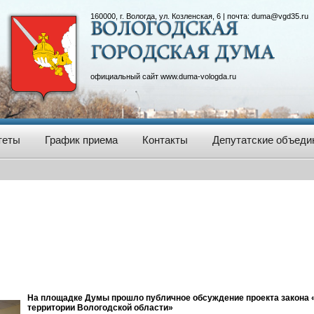
160000, г. Вологда, ул. Козленская, 6 | почта:
duma@vgd35.ru
официальный сайт
www.duma-vologda.ru
теты
График приема
Контакты
Депутатские объеди
На площадке Думы прошло публичное обсуждение проекта закона 
территории Вологодской области»