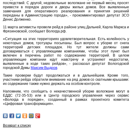
последствий. С другой, недовольные вологжане не первый месяц просят
привести в порядок дороги и дворы жилых домов. Все выявленные
замечания для оперативного реагирования и принятия решений
переданы в Администрацию города», - прокомментировал депутат ЗСО
Денис Долженко.
11 марта активисты провели рейд в районе улиц Дальней, Карла Маркса и
Фрязиновской, сообщает Вологда.рф.
«Ситуация на этих территориях удовлетворительная. Есть колейность у
некоторых домов, тротуары посыпаны. Был вопрос к уборке от снега
территорий детских площадок. Но тут жители должны сами
договариваться с управляющими компаниями, чтобы этот пункт был
включен в перечень работ по содержанию территорий. В целом
управляющие компании идут навстречу и устраняют недостатки,
выявленные в ходе таких рейдов», - рассказал депутат Вологодской
городской Думы
Максим Выдров
.
Такие проверки будут продолжаться и в дальнейшем. Кроме того,
участники рейда обратили внимание на ряд домов со скатными крышами:
их содержание также нужно держать на особом контроле.
Напомним, что сообщить о некачественной уборке вологжане могут в
ЕДДС (72-35-53) или в Центр городского управления через сервис
«Вологда в порядке», созданный в рамках проектного комитета
«Цифровая трансформация».
Возврат к списку