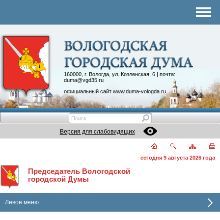
Комитеты
График приема
Контакты
Депутатские объединения
160000, г. Вологда, ул. Козленская, 6 | почта:
duma@vgd35.ru
официальный сайт
www.duma-vologda.ru
Версия для слабовидящих
сегодня 9 августа 2026 года
Председатель Вологодской
городской Думы
Левое меню