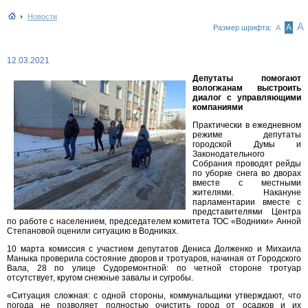
Новости
А
А
Размер шрифта:
А
12.03.2021
Депутаты помогают
вологжанам выстроить
диалог с управляющими
компаниями
Практически в ежедневном
режиме депутаты
городской Думы и
Законодательного
Собрания проводят рейды
по уборке снега во дворах
вместе с местными
жителями. Накануне
парламентарии вместе с
представителями Центра
по работе с населением, председателем комитета ТОС «Водники» Анной
Степановой оценили ситуацию в Водниках.
10 марта комиссия с участием депутатов Дениса Долженко и Михаила
Маныка проверила состояние дворов и тротуаров, начиная от Городского
Вала, 28 по улице Судоремонтной: по четной стороне тротуар
отсутствует, кругом снежные завалы и сугробы.
«Ситуация сложная: с одной стороны, коммунальщики утверждают, что
погода не позволяет полностью очистить город от осадков и их