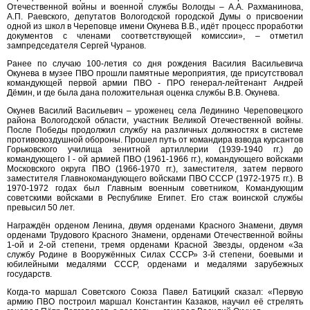
Отечественной войны и военной службы Вологды – А.А. Рахманинова,
А.П. Раевского, депутатов Вологодской городской Думы о присвоении
одной из школ в Череповце имени Окунева В.В., идёт процесс проработки
документов с членами соответствующей комиссии», – отметил
зампредседателя Сергей Чуранов.
Ранее по случаю 100-летия со дня рождения Василия Васильевича
Окунева в музее ПВО прошли памятные мероприятия, где присутствовал
командующей первой армии ПВО - ПРО генерал-лейтенант Андрей
Дёмин, и где была дана положительная оценка службы В.В. Окунева.
Окунев Василий Васильевич – уроженец села Лединино Череповецкого
района Вологодской области, участник Великой Отечественной войны.
После Победы продолжил службу на различных должностях в системе
противовоздушной обороны. Прошел путь от командира взвода курсантов
Горьковского училища зенитной артиллерии (1939-1940 гг.) до
командующего I - ой армией ПВО (1961-1966 гг.), командующего войсками
Московского округа ПВО (1966-1970 гг.), заместителя, затем первого
заместителя Главнокомандующего войсками ПВО СССР (1972-1975 гг.). В
1970-1972 годах был Главным военным советником, Командующим
советскими войсками в Республике Египет. Его стаж воинской службы
превысил 50 лет.
Награждён орденом Ленина, двумя орденами Красного Знамени, двумя
орденами Трудового Красного Знамени, орденами Отечественной войны
1-ой и 2-ой степени, тремя орденами Красной Звезды, орденом «За
службу Родине в Вооружённых Силах СССР» 3-й степени, боевыми и
юбилейными медалями СССР, орденами и медалями зарубежных
государств.
Когда-то маршал Советского Союза Павел Батицкий сказал: «Первую
армию ПВО построил маршал Константин Казаков, научил её стрелять