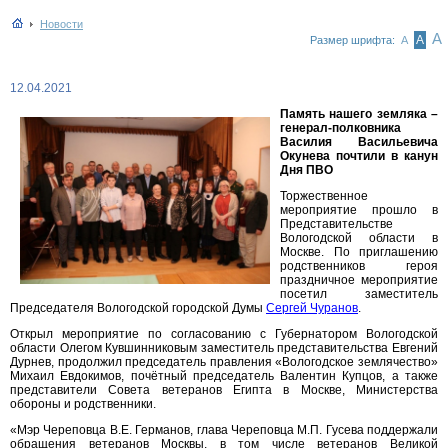
Новости
А
А
Размер шрифта:
А
12.04.2021
Память нашего земляка –
генерал-полковника
Василия Васильевича
Окунева почтили в канун
Дня ПВО
Торжественное
мероприятие прошло в
Представительстве
Вологодской области в
Москве. По приглашению
родственников героя
праздничное мероприятие
посетил заместитель
Председателя Вологодской городской Думы
Сергей Чуранов
.
Открыл мероприятие по согласованию с Губернатором Вологодской
области Олегом Кувшинниковым заместитель представительства Евгений
Дурнев, продолжил председатель правления «Вологодское землячество»
Михаил Евдокимов, почётный председатель Валентин Купцов, а также
представители Совета ветеранов Египта в Москве, Министерства
обороны и родственники.
«Мэр Череповца В.Е. Германов, глава Череповца М.П. Гусева поддержали
обращения ветеранов Москвы, в том числе ветеранов Великой