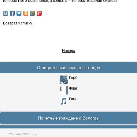
генерал Пётр Довгополов, а воевать — генерал Василий Окунев».
Возврат к списку
Наверх
Официальные символы города
Герб
Флаг
Гимн
Почетные граждане г. Вологды
25 июня 2026 года