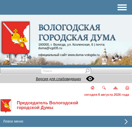
Комитеты
График приема
Контакты
Депутатские объединения
160000, г. Вологда, ул. Козленская, 6 | почта:
duma@vgd35.ru
официальный сайт
www.duma-vologda.ru
Версия для слабовидящих
сегодня 8 августа 2026 года
Председатель Вологодской
городской Думы
Левое меню