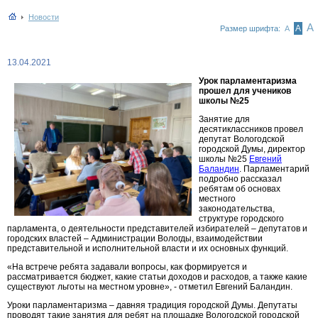
Новости
А
А
Размер шрифта:
А
13.04.2021
Урок парламентаризма
прошел для учеников
школы №25
Занятие для
десятиклассников провел
депутат Вологодской
городской Думы, директор
школы №25
Евгений
Баландин
. Парламентарий
подробно рассказал
ребятам об основах
местного
законодательства,
структуре городского
парламента, о деятельности представителей избирателей – депутатов и
городских властей – Администрации Вологды, взаимодействии
представительной и исполнительной власти и их основных функций.
«На встрече ребята задавали вопросы, как формируется и
рассматривается бюджет, какие статьи доходов и расходов, а также какие
существуют льготы на местном уровне», - отметил Евгений Баландин.
Уроки парламентаризма – давняя традиция городской Думы. Депутаты
проводят такие занятия для ребят на площадке Вологодской городской