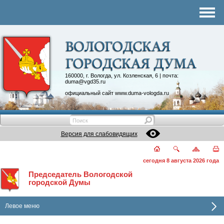
Комитеты
График приема
Контакты
Депутатские объединения
160000, г. Вологда, ул. Козленская, 6 | почта:
duma@vgd35.ru
официальный сайт
www.duma-vologda.ru
Версия для слабовидящих
сегодня 8 августа 2026 года
Председатель Вологодской
городской Думы
Левое меню