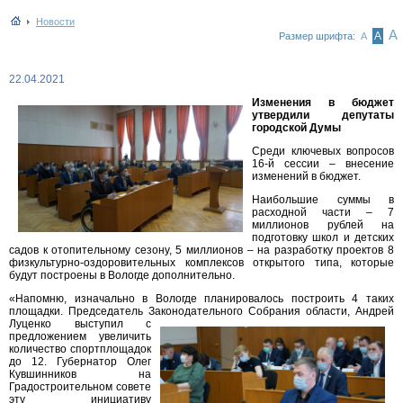
Новости
А
А
Размер шрифта:
А
22.04.2021
Изменения в бюджет
утвердили депутаты
городской Думы
Среди ключевых вопросов
16-й сессии – внесение
изменений в бюджет.
Наибольшие суммы в
расходной части – 7
миллионов рублей на
подготовку школ и детских
садов к отопительному сезону, 5 миллионов – на разработку проектов 8
физкультурно-оздоровительных комплексов открытого типа, которые
будут построены в Вологде дополнительно.
«Напомню, изначально в Вологде планировалось построить 4 таких
площадки. Председатель Законодательного Собрания области,
Андрей
Луценко выступил с
предложением увеличить
количество спортплощадок
до 12. Губернатор Олег
Кувшинников на
Градостроительном совете
эту инициативу