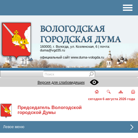
Комитеты
График приема
Контакты
Депутатские объединения
160000, г. Вологда, ул. Козленская, 6 | почта:
duma@vgd35.ru
официальный сайт
www.duma-vologda.ru
Версия для слабовидящих
сегодня 6 августа 2026 года
Председатель Вологодской
городской Думы
Левое меню