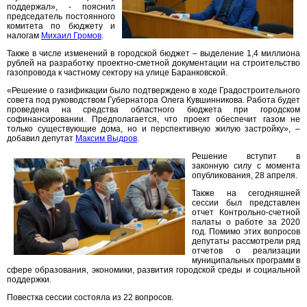
поддержал», - пояснил
председатель постоянного
комитета по бюджету и
налогам
Михаил Громов
.
Также в числе изменений в городской бюджет – выделение 1,4 миллиона
рублей на разработку проектно-сметной документации на строительство
газопровода к частному сектору на улице Баранковской.
«Решение о газификации было подтверждено в ходе Градостроительного
совета под руководством Губернатора Олега Кувшинникова. Работа будет
проведена на средства областного бюджета при городском
софинансировании. Предполагается, что проект обеспечит газом не
только существующие дома, но и перспективную жилую застройку», –
добавил депутат
Максим Выдров
.
Решение вступит в
законную силу с момента
опубликования, 28 апреля.
Также на сегодняшней
сессии был представлен
отчет Контрольно-счетной
палаты о работе за 2020
год. Помимо этих вопросов
депутаты рассмотрели ряд
отчетов о реализации
муниципальных программ в
сфере образования, экономики, развития городской среды и социальной
поддержки.
Повестка сессии состояла из 22 вопросов.