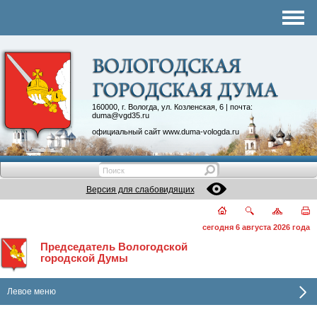
Комитеты
График приема
Контакты
Депутатские объединения
160000, г. Вологда, ул. Козленская, 6 | почта:
duma@vgd35.ru
официальный сайт
www.duma-vologda.ru
Версия для слабовидящих
сегодня 6 августа 2026 года
Председатель Вологодской
городской Думы
Левое меню