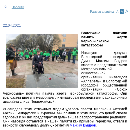
Новости
А
А
Размер шрифта:
А
22.04.2021
Вологжане почтили
память жертв
чернобыльской
катастрофы
Накануне депутат
Вологодской городской
Думы Максим Выдров
вместе с представителями
Межрегиональной
общественной
организации инвалидов
«Аппарель» и Вологодской
городской общественной
организации «Союз-
Чернобыль» почтили память жертв чернобыльской катастрофы. Они
возложили цветы к мемориалу ликвидаторам последствий радиационных
аварийна улице Первомайской.
«Благодаря этим отважным людям удалось спасти миллионы жителей
России, Белоруссии и Украины. Мы помним и чтим всех, кто ценой своего
здоровья и жизни предотвратил дальнейшее распространение радиации.
Они навсегда останутся в нашей памяти как примеры героизма, отваги и
верности служебному долгу», - отметил
Максим Выдров
.