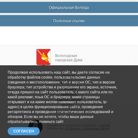
Официальная Вологда
Полезные ссылки
Вологодская
городская Дума
Продолжая использовать наш сайт, вы даете согласие на
Главная
обработку файлов cookie, пользовательских данных
Общие сведения
(сведения о местоположении; тип и версия ОС; тип и версия
браузера; тип устройства и разрешение его экрана; источник,
Депутаты
откуда пришел на сайт пользователь; с какого сайта или по
Комитеты
какой рекламе; язык ОС и браузера; какие страницы
График приема
открывает и на какие кнопки нажимает пользователь; ip-
Контакты
адрес) в целях функционирования сайта, проведения
Депутатские объединения
ретаргетинга и проведения статистических исследований и
обзоров. Если вы не хотите, чтобы ваши данные
обрабатывались, покиньте сайт
Разработка и техническая поддержка -
AKATAN
Работает на «
1С-Битрикс: Управление сайтом
»
СОГЛАСЕН