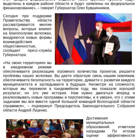
выделены в каждом районе области и будут заявлены на федеральное
финансирование», – говорит Губернатор Олег Кувшинников.
Сегодня при поддержке
Правительства области
рассматриваются многие
вопросы, которые влияют
на благополучие вологжан,
внедряются новые формы
взаимодействия с
общественностью,
сообщает пресс-служба
Губернатора.
«На своих территориях вы
в ежедневном режиме
обеспечиваете реализацию огромного количества проектов, решаете
проблемы наших вологжан. Вы даете обратную связь нашим землякам,
обеспечиваете безопасность на территории, думаете о развитии каждого
муниципалитета и заглядываете в будущее. Несмотря на сложности,
которые мы пережили в пандемийном году, мы показали хороший
результат, но это уже история. Нам нужно двигаться вперед и
реализовывать новые программы и перспективы, и я уверен, что с этими
задачами мы все вместе одной большой командой Вологодской области
справимся», – подчеркнул Председатель Законодательного Собрания
области Андрей Луценко.
Достижения
муниципальных
образований отметили
наградами. По итогам
оценки эффективности