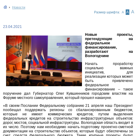
Новости
А
А
Размер шрифта:
А
23.04.2021
Новые проекты,
претендующие на
федеральное
финансирование,
разработают на
Вологодчине
Начать проработку
социально важных
инициатив, для
реализации которых может
быть привлечено
федеральное
финансирование – такое
поручение дал Губернатор Олег Кувшинников городским властям на
Форуме местного самоуправления, который прошел накануне.
«В своем Послании Федеральному собранию 21 апреля наш Президент
пообещал поддержать регионы со сбалансированным бюджетом,
которые не имеют коммерческих кредитов, путем выделения
федеральных кредитов на строительство инфраструктурных объектов:
дорог, мостов, социальной инфраструктуры. Вологодская область входит в
их число. Поэтому нам необходимо начать подготовку проектно-сметной
документации на строительство объектов, которые будут обеспечены за
счет средств федерального бюджета. Такие крупные проекты будут