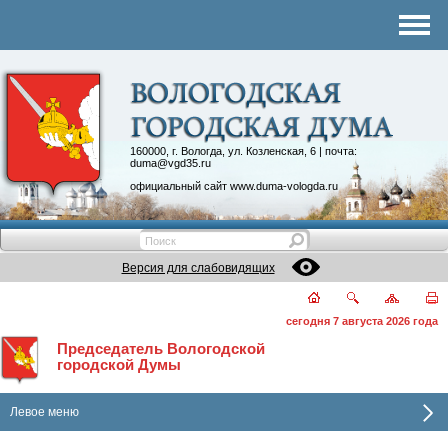
Комитеты
График приема
Контакты
Депутатские объединения
160000, г. Вологда, ул. Козленская, 6 | почта:
duma@vgd35.ru
официальный сайт
www.duma-vologda.ru
Версия для слабовидящих
сегодня 7 августа 2026 года
Председатель Вологодской
городской Думы
Левое меню