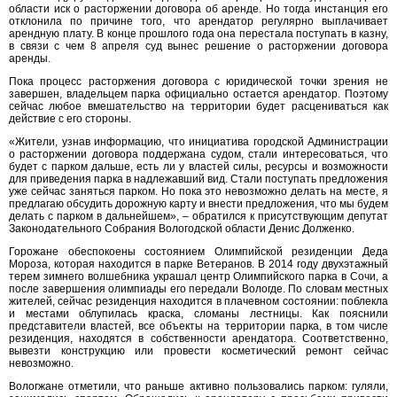
области иск о расторжении договора об аренде. Но тогда инстанция его
отклонила по причине того, что арендатор регулярно выплачивает
арендную плату. В конце прошлого года она перестала поступать в казну,
в связи с чем 8 апреля суд вынес решение о расторжении договора
аренды.
Пока процесс расторжения договора с юридической точки зрения не
завершен, владельцем парка официально остается арендатор. Поэтому
сейчас любое вмешательство на территории будет расцениваться как
действие с его стороны.
«Жители, узнав информацию, что инициатива городской Администрации
о расторжении договора поддержана судом, стали интересоваться, что
будет с парком дальше, есть ли у властей силы, ресурсы и возможности
для приведения парка в надлежавший вид. Стали поступать предложения
уже сейчас заняться парком. Но пока это невозможно делать на месте, я
предлагаю обсудить дорожную карту и внести предложения, что мы будем
делать с парком в дальнейшем», – обратился к присутствующим депутат
Законодательного Собрания Вологодской области Денис Долженко.
Горожане обеспокоены состоянием Олимпийской резиденции Деда
Мороза, которая находится в парке Ветеранов. В 2014 году двухэтажный
терем зимнего волшебника украшал центр Олимпийского парка в Сочи, а
после завершения олимпиады его передали Вологде. По словам местных
жителей, сейчас резиденция находится в плачевном состоянии: поблекла
и местами облупилась краска, сломаны лестницы. Как пояснили
представители властей, все объекты на территории парка, в том числе
резиденция, находятся в собственности арендатора. Соответственно,
вывезти конструкцию или провести косметический ремонт сейчас
невозможно.
Вологжане отметили, что раньше активно пользовались парком: гуляли,