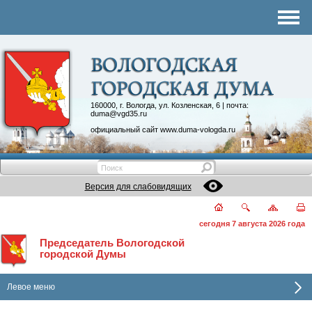
Комитеты
График приема
Контакты
Депутатские объединения
160000, г. Вологда, ул. Козленская, 6 | почта:
duma@vgd35.ru
официальный сайт
www.duma-vologda.ru
Версия для слабовидящих
сегодня 7 августа 2026 года
Председатель Вологодской
городской Думы
Левое меню