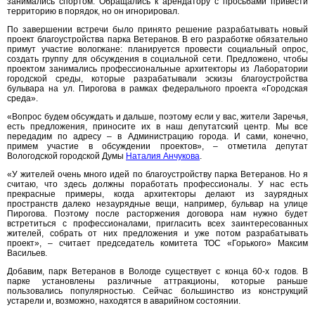
занимались спортом. Обращались к арендатору с просьбами привести
территорию в порядок, но он игнорировал.
По завершении встречи было принято решение разрабатывать новый
проект благоустройства парка Ветеранов. В его разработке обязательно
примут участие вологжане: планируется провести социальный опрос,
создать группу для обсуждения в социальной сети. Предложено, чтобы
проектом занимались профессиональные архитекторы из Лаборатории
городской среды, которые разрабатывали эскизы благоустройства
бульвара на ул. Пирогова в рамках федерального проекта «Городская
среда».
«Вопрос будем обсуждать и дальше, поэтому если у вас, жители Заречья,
есть предложения, приносите их в наш депутатский центр. Мы все
передадим по адресу – в Администрацию города. И сами, конечно,
примем участие в обсуждении проектов», – отметила депутат
Вологодской городской Думы
Наталия Анчукова
.
«У жителей очень много идей по благоустройству парка Ветеранов. Но я
считаю, что здесь должны поработать профессионалы. У нас есть
прекрасные примеры, когда архитекторы делают из заурядных
пространств далеко незаурядные вещи, например, бульвар на улице
Пирогова. Поэтому после расторжения договора нам нужно будет
встретиться с профессионалами, пригласить всех заинтересованных
жителей, собрать от них предложения и уже потом разрабатывать
проект», – считает председатель комитета ТОС «Горького» Максим
Васильев.
Добавим, парк Ветеранов в Вологде существует с конца 60-х годов. В
парке установлены различные аттракционы, которые раньше
пользовались популярностью. Сейчас большинство из конструкций
устарели и, возможно, находятся в аварийном состоянии.