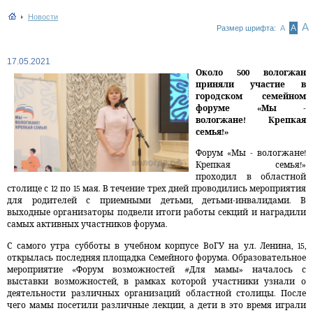
Новости
А
А
Размер шрифта:
А
17.05.2021
Около 500 вологжан
приняли участие в
городском семейном
форуме «Мы -
вологжане! Крепкая
семья!»
Форум «Мы - вологжане!
Крепкая семья!»
проходил в областной
столице с 12 по 15 мая. В течение трех дней проводились мероприятия
для родителей с приемными детьми, детьми-инвалидами. В
выходные организаторы подвели итоги работы секций и наградили
самых активных участников форума.
С самого утра субботы в учебном корпусе ВоГУ на ул. Ленина, 15,
открылась последняя площадка Семейного форума. Образовательное
мероприятие «Форум возможностей #Для мамы» началось с
выставки возможностей, в рамках которой участники узнали о
деятельности различных организаций областной столицы. После
чего мамы посетили различные лекции, а дети в это время играли