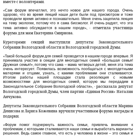
вместе с волонтерами.
«
Сам форум впечатлил, это нечто новое для нашего города. Очень
здорово, что во время лекций наши дети были под присмотром и тоже
проводили время активно и познавательно. Меня очень зацепила лекция
на тему экологии, потому что я сама биоэколог. И очень радует, что эта
тема активно обсуждается в нашем городе
», - отметила участница
форума для мам Екатерина Смирнова.
Кураторами секций выступили депутаты Законодательного
Собрания Вологодской области и Вологодской городской Думы.
«
Такой большой форум для семей проводится в нашем городе впервые. Я
принимала участие в секции для многодетных семей «Большая семья!
Дружная семья!», потому что сама – мама четверых детей, меня эта тема
очень интересует. Появилась возможность пообщаться с многодетными
матерями и отцами, узнать, с какими проблемами они сталкиваются.
Итогом работы нашей площадки стала резолюция с новыми
возможностями для многодетных семей, которую мы передадим в
Законодательное Собрание Вологодской области
», - рассказала депутат
Вологодской городской Думы, член партии «Единая Россия» Наталия
Анчукова.
Депутаты Законодательного Собрания Вологодской области Марина
Денисова и Лариса Кожевина вручили участникам форума награды и
подарки.
«
Форум помог подчеркнуть важность семьи, привлечь внимание к
проблемам, с которыми сталкиваются наши семьи и выработать варианты
решения. Ведь самое главное, что есть у человека в жизни – это семья и