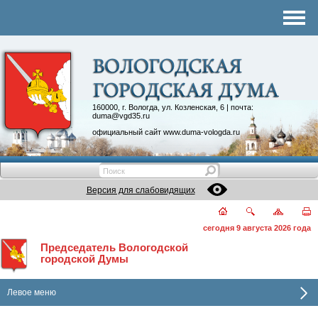
Комитеты
График приема
Контакты
Депутатские объединения
160000, г. Вологда, ул. Козленская, 6 | почта:
duma@vgd35.ru
официальный сайт
www.duma-vologda.ru
Версия для слабовидящих
сегодня 9 августа 2026 года
Председатель Вологодской
городской Думы
Левое меню