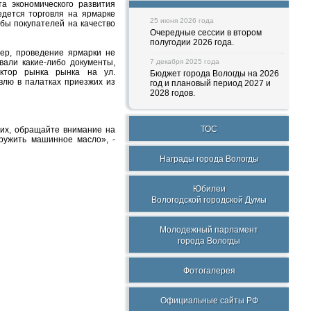
а экономического развития
едется торговля на ярмарке
25 июня 2026 года
бы покупателей на качество
Очередные сессии в втором
полугодии 2026 года.
ер, проведение ярмарки не
вали какие-либо документы,
7 декабря 2025 года
ектор рынка рынка на ул.
Бюджет города Вологды на 2026
влю в палатках приезжих из
год и плановый период 2027 и
2028 годов.
ТОС
гих, обращайте внимание на
ружить машинное масло», -
Награды города Вологды
Юбилеи
Вологодской городской Думы
Молодежный парламент
города Вологды
Фотогалерея
Официальные сайты РФ