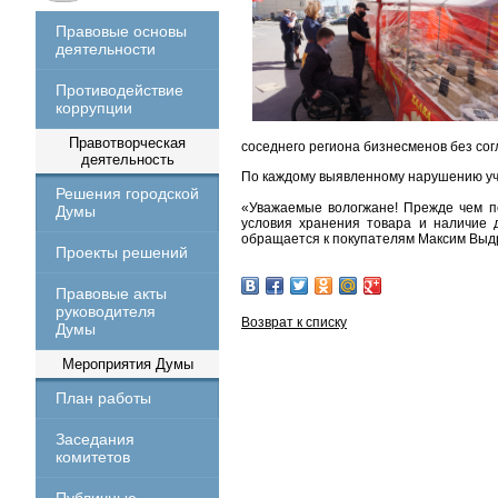
Правовые основы
деятельности
Противодействие
коррупции
Правотворческая
соседнего региона бизнесменов без сог
деятельность
По каждому выявленному нарушению уч
Решения городской
«Уважаемые вологжане! Прежде чем по
Думы
условия хранения товара и наличие 
обращается к покупателям Максим Выд
Проекты решений
Правовые акты
руководителя
Возврат к списку
Думы
Мероприятия Думы
План работы
Заседания
комитетов