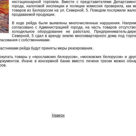
нестационарной торговли. Вместе с представителями Департамент
города, налоговой инспекции и полиции комиссия проверила, как в
товаров из Белоруссии на ул. Северной, 5. Поводом послужили жало
продаваемой продукции.
В ходе рейда были выявлены многочисленные нарушения. Наприм
согласовано с Администрацией города, на часть товаров отсутство
холодильное оборудование не работало. Предприниматель-дир
Северной, 5 сдал в аренду землю многоквартирного дома под торго
ласования с собственниками.
астниками рейда будут приняты меры реагирования.
купать товары у «ярославских белорусов», «московских белорусов» и дру
документов. Иначе в консервной банке вместо печени трески можно обна
ров.
Наверх