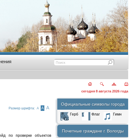
нения
сегодня 8 августа 2026 года
Официальные символы города
А
А
Размер шрифта:
А
Герб
Флаг
Гимн
Почетные граждане г. Вологды
ейд по проверке объектов