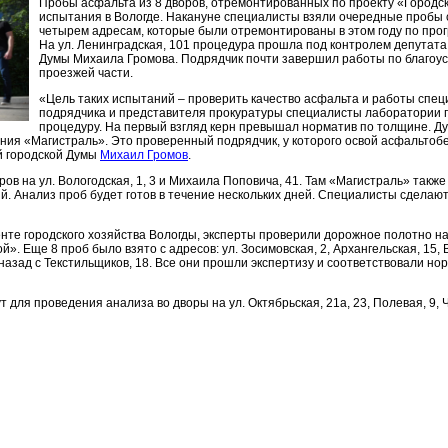
Пробы асфальта из 8 дворов, отремонтированных по проекту «Городс
испытания в Вологде. Накануне специалисты взяли очередные пробы 
четырем адресам, которые были отремонтированы в этом году по про
На ул. Ленинградская, 101 процедура прошла под контролем депутата
Думы Михаила Громова. Подрядчик почти завершил работы по благоус
проезжей части.
«Цель таких испытаний – проверить качество асфальта и работы спец
подрядчика и представителя прокуратуры специалисты лаборатории
процедуру. На первый взгляд керн превышал норматив по толщине. Ду
ния «Магистраль». Это проверенный подрядчик, у которого освой асфальтоб
й городской Думы
Михаил Громов
.
ов на ул. Вологодская, 1, 3 и Михаила Поповича, 41. Там «Магистраль» такж
. Анализ проб будет готов в течение нескольких дней. Специалисты сделаю
нте городского хозяйства Вологды, эксперты проверили дорожное полотно на 
. Еще 8 проб было взято с адресов: ул. Зосимовская, 2, Архангельская, 15, В
ц назад с Текстильщиков, 18. Все они прошли экспертизу и соответствовали н
ля проведения анализа во дворы на ул. Октябрьская, 21а, 23, Полевая, 9, Ча