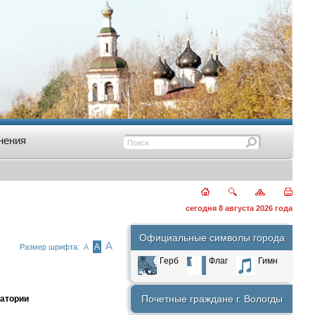
нения
сегодня 8 августа 2026 года
Официальные символы города
А
А
Размер шрифта:
А
Герб
Флаг
Гимн
Почетные граждане г. Вологды
ратории