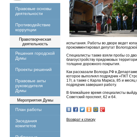
Правовые основы
деятельности
Противодействие
коррупции
Правотворческая
испытания. Работы во дворе ведет копа
деятельность
прокомментировал депутат Вологодско
Решения городской
Специалисты также взяли пробы со двор
Думы
благоустройству придомовых территорий
толщине дорожного покрытия.
Проекты решений
Как рассказали Вологда.РФ в Департаме
которое выполнял подрядчик «ПКТ Строй»
Правовые акты
17г, а также с Карла Маркса, 85 и меся
подрядчик завершил работу.
руководителя
Думы
В ближайшее время специалисты выйдут д
Советский проспект, 62 и 64.
Мероприятия Думы
План работы
Возврат к списку
Заседания
комитетов