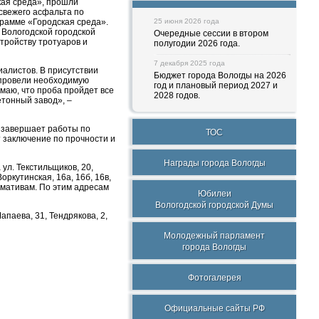
кая среда», прошли
свежего асфальта по
грамме «Городская среда».
25 июня 2026 года
 Вологодской городской
Очередные сессии в втором
тройству тротуаров и
полугодии 2026 года.
7 декабря 2025 года
иалистов. В присутствии
Бюджет города Вологды на 2026
 провели необходимую
год и плановый период 2027 и
маю, что проба пройдет все
2028 годов.
етонный завод», –
е завершает работы по
ТОС
т заключение по прочности и
Награды города Вологды
ул. Текстильщиков, 20,
оркутинская, 16а, 16б, 16в,
ормативам. По этим адресам
Юбилеи
Вологодской городской Думы
паева, 31, Тендрякова, 2,
Молодежный парламент
города Вологды
Фотогалерея
Официальные сайты РФ