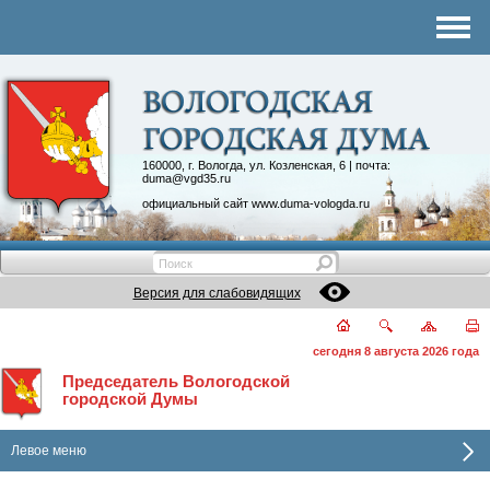
Комитеты
График приема
Контакты
Депутатские объединения
160000, г. Вологда, ул. Козленская, 6 | почта:
duma@vgd35.ru
официальный сайт
www.duma-vologda.ru
Версия для слабовидящих
сегодня 8 августа 2026 года
Председатель Вологодской
городской Думы
Левое меню