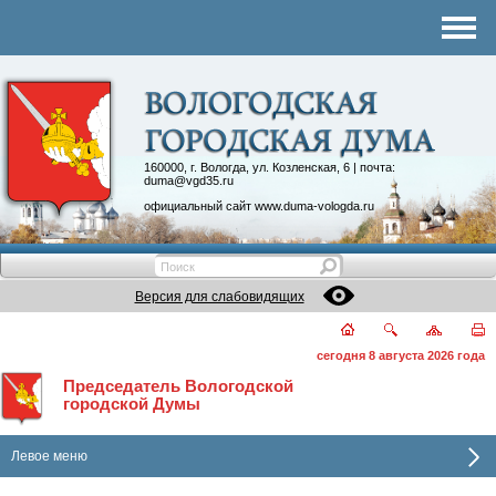
Комитеты
График приема
Контакты
Депутатские объединения
160000, г. Вологда, ул. Козленская, 6 | почта:
duma@vgd35.ru
официальный сайт
www.duma-vologda.ru
Версия для слабовидящих
сегодня 8 августа 2026 года
Председатель Вологодской
городской Думы
Левое меню