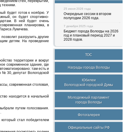
зведением стен, перекрытий,
 техники.
25 июня 2026 года
ый будет готов к ноябрю. У
Очередные сессии в втором
ажный, он будет спортивно-
полугодии 2026 года.
дартам. В ней будет очень
современная планировка, в
7 декабря 2025 года
Лариса Лукичева.
Бюджет города Вологды на 2026
год и плановый период 2027 и
позволит разгрузить другие
2028 годов.
ющим детям. На проведение
ТОС
ойство территории и вокруг
ное современное здание, где
Награды города Вологды
томатизировано: там есть и
ы № 30, депутат Вологодской
Юбилеи
ассы, современная столовая,
Вологодской городской Думы
ьство находится в начальной
Молодежный парламент
города Вологды
выбрали путем голосования.
.
Фотогалерея
, который стал победителем
Официальные сайты РФ
движения посмотреть ролики