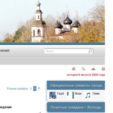
нения
сегодня 6 августа 2026 года
Официальные символы города
А
А
Размер шрифта:
А
Герб
Флаг
Гимн
Почетные граждане г. Вологды
ождения