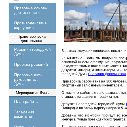
Правовые основы
деятельности
Противодействие
коррупции
Правотворческая
деятельность
Решения городской
В рамках экскурсии вологжане посетили
Думы
«К 40-летию школы мы получили прекр
основной школы: ограждение, асфальтир
Проекты решений
находятся только начальные классы. К
документ-камеры, и компьютеры, и инт
городской Думы
Светлана Дорочинская
.
Правовые акты
руководителя
Пристройка рассчитана на 300 человек,
Думы
спортивный зал с новым инвентарем.
Мероприятия Думы
О том, что район активно развивается
стадии, отставания от графика нет.
План работы
Депутат Вологодской городской Думы
Площадка по этому адресу набрала 514
Заседания
Добавим, что экскурсии пройдут во вс
комитетов
конкурса Фонда президентских грантов.
В рамках проекта на линию также выпу