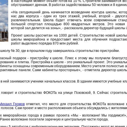
В настоящий момент объект готов на 10 %. Строители занимаются во
обустраивают дренаж. В работах задействованы 50 человек и 8 единиц
«На сегодняшний день начинается возведение контура школы, котор
нас два корпуса - один из трех этажей, учебный, второй - двухэт
развлекательным. Школа будет отвечать всем современным стан
большой спортзал площадью 800 квадратных метров. Это новая 
которой зал делится на зоны», - рассказала директор будущей школы 
Проект школы рассчитан на 1000 детей. Строительство новой школы 
школы микрорайона и предоставит места для обучения подраста
работ выделено порядка 870 млн рублей.
 школу № 30, где в прошлом году завершилось строительство пристройки.
асный подарок - пристройку к школе. Плюс к этому мы получили благоустр
ование и плитка. Пристройка к школе - это уникальный проект. Это уникаль
абинеты оснащены современным оборудованием. Место учителя полностью ав
ерактивные панели. Сами кабинеты просторные», - отметила директор школ
 в ней занимаются ученики начальных классов. В здании имеются учебные кл
, говорит и строительство ФОКОТа на улице Псковской, 9. Сейчас строител
Михаил Громов
отметил, что место для строительства ФОКОТа вологжане 
 голосов. Сам проект и место расположения объекта обсуждались с жителями
ех микрорайонах города в рамках проекта «Мы - вологжане! Мы гордимся!»
 Ранее вологжане посетили заречную и центральную части города.
щены 5 автобусов с информационными экранами. Пассажиры могут во время 