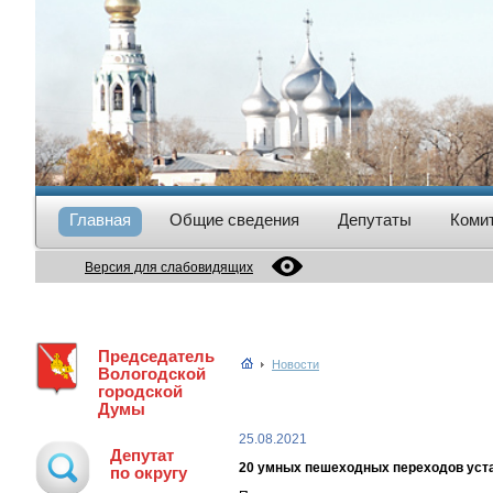
Главная
Общие сведения
Депутаты
Коми
Версия для слабовидящих
Председатель
Новости
Вологодской
городской
Думы
25.08.2021
Депутат
20 умных пешеходных переходов уста
по округу