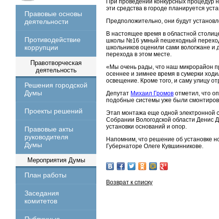
При проведении конкурсных процедур н
эти средства в городе планируется уст
Правовые основы
деятельности
Предположительно, они будут установле
В настоящее время в областной столице
Противодействие
школы №16 умный пешеходный переход у
коррупции
школьников оценили сами вологжане и 
перехода в этом месте.
Правотворческая
«Мы очень рады, что наш микрорайон п
деятельность
осеннее и зимнее время в сумерки ходи
освещение. Кроме того, и саму улицу о
Решения городской
Думы
Депутат
Михаил Громов
отметил, что оп
подобные системы уже были смонтирова
Проекты решений
Этап монтажа еще одной электронной с
Собрании Вологодской области Денис Д
установки оснований и опор.
Правовые акты
руководителя
Напомним, что решение об установке н
Думы
Губернаторе Олеге Кувшинникове.
Мероприятия Думы
План работы
Возврат к списку
Заседания
комитетов