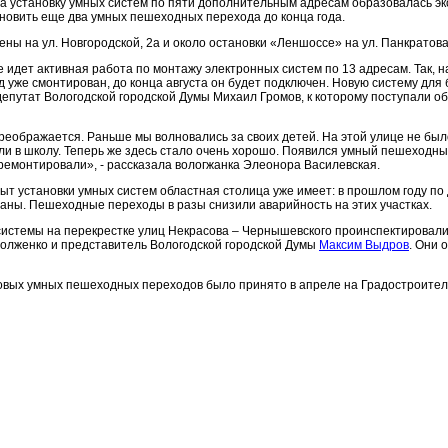
а установку умных систем по пяти дополнительным адресам образовалась эко
ановить еще два умных пешеходных перехода до конца года.
ны на ул. Новгородской, 2а и около остановки «Леншоссе» на ул. Панкратова
 идет активная работа по монтажу электронных систем по 13 адресам. Так, н
же смонтирован, до конца августа он будет подключен. Новую систему для
депутат Вологодской городской Думы Михаил Громов, к которому поступали 
реображается. Раньше мы волновались за своих детей. На этой улице не был
ли в школу. Теперь же здесь стало очень хорошо. Появился умный пешеходны
тремонтировали», - рассказала вологжанка Элеонора Василевская.
ыт установки умных систем областная столица уже имеет: в прошлом году по 
ны. Пешеходные переходы в разы снизили аварийность на этих участках.
истемы на перекрестке улиц Некрасова – Чернышевского проинспектировал
олженко и представитель Вологодской городской Думы
Максим Выдров
. Они 
овых умных пешеходных переходов было принято в апреле на Градостроител