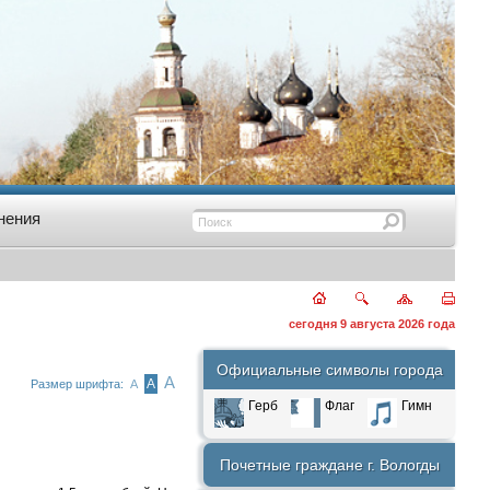
нения
сегодня 9 августа 2026 года
Официальные символы города
А
А
Размер шрифта:
А
Герб
Флаг
Гимн
Почетные граждане г. Вологды