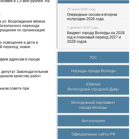
номия в 1,5 млн рублей. На
25 июня 2026 года
.
Очередные сессии в втором
полугодии 2026 года.
а ул. Возрождения вблизи
 безопасного перехода
7 декабря 2025 года
обращения по организации
Бюджет города Вологды на 2026
год и плановый период 2027 и
2028 годов.
о освещения и дети в
й переход, новое
ТОС
двум адресам в городе
Награды города Вологды
и депутат Законодательном
оценили качество работ
Юбилеи
ьном совете при
Вологодской городской Думы
Молодежный парламент
города Вологды
Фотогалерея
Официальные сайты РФ