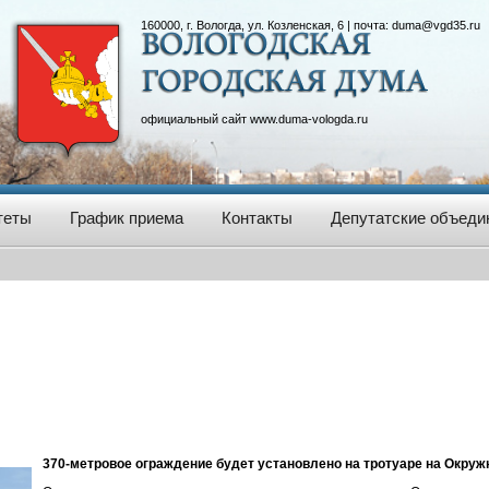
160000, г. Вологда, ул. Козленская, 6 | почта:
duma@vgd35.ru
официальный сайт
www.duma-vologda.ru
теты
График приема
Контакты
Депутатские объеди
370-метровое ограждение будет установлено на тротуаре на Окру