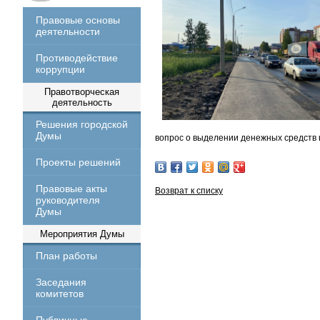
Правовые основы
деятельности
Противодействие
коррупции
Правотворческая
деятельность
Решения городской
Думы
вопрос о выделении денежных средств 
Проекты решений
Правовые акты
Возврат к списку
руководителя
Думы
Мероприятия Думы
План работы
Заседания
комитетов