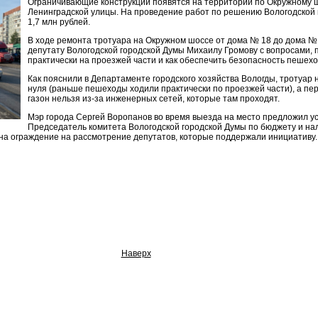
Ограничивающие конструкции появятся на территории по Окружному 
Ленинградской улицы. На проведение работ по решению Вологодской
1,7 млн рублей.
В ходе ремонта тротуара на Окружном шоссе от дома № 18 до дома №
депутату Вологодской городской Думы Михаилу Громову с вопросами, 
практически на проезжей части и как обеспечить безопасность пешехо
Как пояснили в Департаменте городского хозяйства Вологды, тротуар
нуля (раньше пешеходы ходили практически по проезжей части), а пе
газон нельзя из-за инженерных сетей, которые там проходят.
Мэр города Сергей Воропанов во время выезда на место предложил у
Председатель комитета Вологодской городской Думы по бюджету и н
на ограждение на рассмотрение депутатов, которые поддержали инициативу.
Наверх