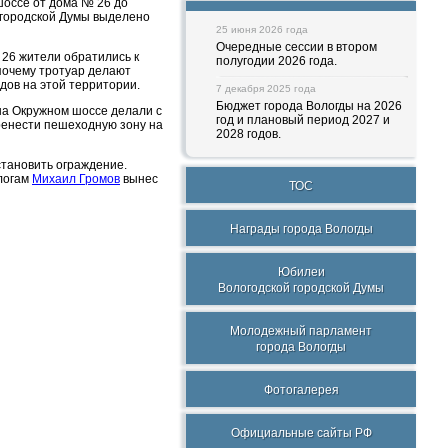
шоссе от дома № 26 до
 городской Думы выделено
25 июня 2026 года
Очередные сессии в втором
 26 жители обратились к
полугодии 2026 года.
почему тротуар делают
дов на этой территории.
7 декабря 2025 года
Бюджет города Вологды на 2026
 на Окружном шоссе делали с
год и плановый период 2027 и
ренести пешеходную зону на
2028 годов.
становить ограждение.
алогам
Михаил Громов
вынес
ТОС
Награды города Вологды
Юбилеи
Вологодской городской Думы
Молодежный парламент
города Вологды
Фотогалерея
Официальные сайты РФ