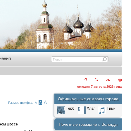
нения
сегодня 7 августа 2026 года
Официальные символы города
А
А
Размер шрифта:
А
Герб
Флаг
Гимн
Почетные граждане г. Вологды
жном шоссе